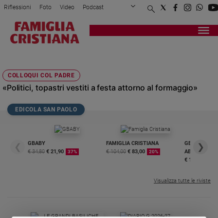
Riflessioni
Foto
Video
Podcast
Privacy Policy
Chi siamo
Contatti
Pubblicità
Attualità
Registrati
Redazione
Italia
UOMINI E TOPI
Cronaca
COLLOQUI COL PADRE
Politica
«Politici, topastri vestiti a festa attorno al formaggio»
Mondo
Economia
EDICOLA SAN PAOLO
Legalità
e
giustizia
GBABY
FAMIGLIA CRISTIANA
GBABY DIGITA
❮
❯
Sport
€ 34,80
€ 21,90
€ 104,00
€ 83,00
ABBONAMEN
37%
20%
Interviste
€ 16,99
Papa
Visualizza tutte le riviste
Papa