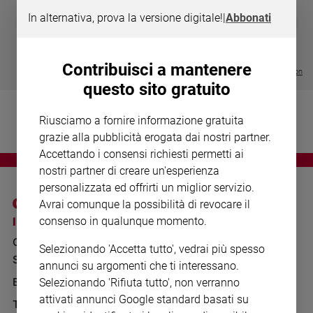
Chiesa
In alternativa, prova la versione digitale!
|
Abbonati
DIARIO G 2026-27
COLLANA ARS
❮
❯
Chiesa
LE GRANDI BASILICHE ITALIANE
€ 8,90
1 - 2
- € 8,90
- VOL DA 1 AL 5
€ 18,50
€ 64,50
Fede
Contribuisci a mantenere
e
Visualizza tutte le collection
spiritualità
questo sito gratuito
Santi
Riusciamo a fornire informazione gratuita
Devozione
e
grazie alla pubblicità erogata dai nostri partner.
fede
Accettando i consensi richiesti permetti ai
Parola
nostri partner di creare un'esperienza
del
personalizzata ed offrirti un miglior servizio.
giorno
Avrai comunque la possibilità di revocare il
Santo
I SITI SAN PAOLO
NOTE LEGALI
consenso in qualunque momento.
del
GRUPPO EDITORIALE
PRIVACY POLICY
giorno
Selezionando 'Accetta tutto', vedrai più spesso
SAN PAOLO
INFORMATIVA
annunci su argomenti che ti interessano.
Società
BENESSERE
WHISTLEBLOWING
Selezionando 'Rifiuta tutto', non verranno
e
SOCIAL
valori
attivati annunci Google standard basati su
TELENOVA