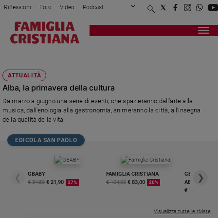
Riflessioni
Foto
Video
Podcast
Privacy Policy
Chi siamo
Contatti
Pubblicità
Attualità
Registrati
Redazione
Italia
VIMUM
Cronaca
ATTUALITÀ
Politica
Alba, la primavera della cultura
Mondo
Da marzo a giugno una serie di eventi, che spazieranno dall'arte alla
Economia
musica, dall'enologia alla gastronomia, animeranno la città, all'insegna
Legalità
della qualità della vita.
e
giustizia
EDICOLA SAN PAOLO
Sport
Interviste
GBABY
FAMIGLIA CRISTIANA
GBABY DIGITA
❮
❯
Papa
€ 34,80
€ 21,90
€ 104,00
€ 83,00
ABBONAMEN
37%
20%
€ 16,99
Papa
Visualizza tutte le riviste