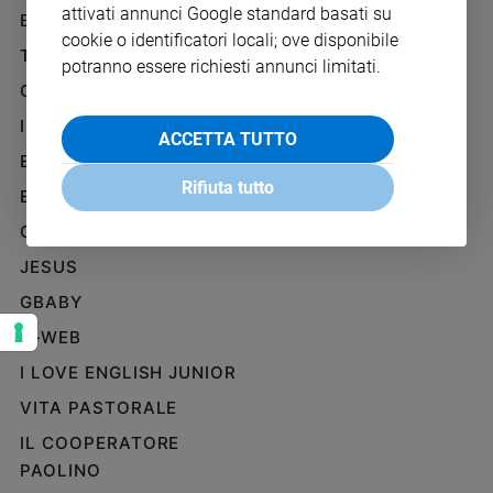
attivati annunci Google standard basati su
Ambiente
BENESSERE
WHISTLEBLOWING
e
cookie o identificatori locali; ove disponibile
SOCIAL
TELENOVA
Creato
potranno essere richiesti annunci limitati.
Volontariato
GAZZETTA D'ALBA
Diritti
IL GIORNALINO
ACCETTA TUTTO
Aziende
EDICOLA SAN PAOLO
di
Rifiuta tutto
valore
EDIZIONI SAN PAOLO
Caso
CREDERE
della
JESUS
settimana
Migranti
GBABY
Diversità
G-WEB
e
inclusione
I LOVE ENGLISH JUNIOR
Costume
VITA PASTORALE
IL COOPERATORE
Cultura
e
PAOLINO
spettacoli