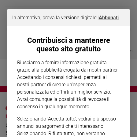
Chiesa
Chiesa
In alternativa, prova la versione digitale!
|
Abbonati
Fede
DIARIO G 2026-27
COLLANA ARS
❮
❯
e
LE GRANDI BASILICHE ITALIANE
€ 8,90
1 - 2
- € 8,90
spiritualità
- VOL DA 1 AL 5
€ 18,50
Contribuisci a mantenere
€ 64,50
Santi
questo sito gratuito
Visualizza tutte le collection
Devozione
e
Riusciamo a fornire informazione gratuita
fede
grazie alla pubblicità erogata dai nostri partner.
Parola
Accettando i consensi richiesti permetti ai
del
nostri partner di creare un'esperienza
giorno
personalizzata ed offrirti un miglior servizio.
Santo
Avrai comunque la possibilità di revocare il
del
consenso in qualunque momento.
giorno
I SITI SAN PAOLO
NOTE LEGALI
Selezionando 'Accetta tutto', vedrai più spesso
Società
GRUPPO EDITORIALE
PRIVACY POLICY
e
annunci su argomenti che ti interessano.
valori
SAN PAOLO
Selezionando 'Rifiuta tutto', non verranno
INFORMATIVA