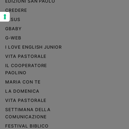
EDIZIONI SAN PAOLO
Sanremo
CREDERE
2026
JESUS
Cinema,
Tv
GBABY
e
G-WEB
streaming
I LOVE ENGLISH JUNIOR
Libri
Musica
VITA PASTORALE
Arte
IL COOPERATORE
PAOLINO
Famiglia
ed
MARIA CON TE
educazione
LA DOMENICA
Genitori
e
VITA PASTORALE
figli
SETTIMANA DELLA
Nonni
COMUNICAZIONE
Coppia
FESTIVAL BIBLICO
Scuola