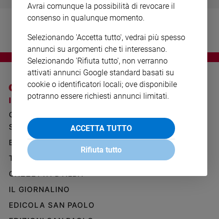
Avrai comunque la possibilità di revocare il
Ambiente
e
consenso in qualunque momento.
Creato
Selezionando 'Accetta tutto', vedrai più spesso
Volontariato
annunci su argomenti che ti interessano.
Diritti
Selezionando 'Rifiuta tutto', non verranno
Aziende
attivati annunci Google standard basati su
di
cookie o identificatori locali; ove disponibile
valore
potranno essere richiesti annunci limitati.
Caso
I SITI SAN PAOLO
NOTE LEGALI
della
GRUPPO EDITORIALE
PRIVACY POLICY
settimana
SAN PAOLO
ACCETTA TUTTO
INFORMATIVA
Migranti
BENESSERE
WHISTLEBLOWING
Diversità
Rifiuta tutto
SOCIAL
e
TELENOVA
inclusione
GAZZETTA D'ALBA
Costume
IL GIORNALINO
Cultura
EDICOLA SAN PAOLO
e
spettacoli