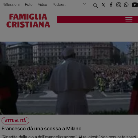
Riflessioni
Foto
Video
Podcast
Privacy Policy
Chi siamo
Contatti
Pubblicità
Attualità
Registrati
Redazione
Italia
VISITA A MILANO
Cronaca
Politica
Mondo
Economia
Legalità
e
giustizia
Sport
Interviste
Papa
ATTUALITÀ
Papa
Francesco dà una scossa a Milano
"Ripartite dalla gioia dell'evangelizzazione". Ai religiosi: "Non occupate spazi