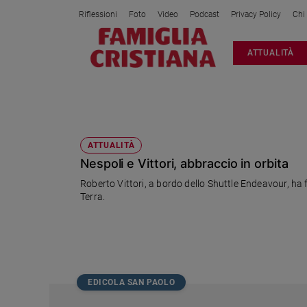
Riflessioni
Foto
Video
Podcast
Privacy Policy
Chi
Attualità
ATTUALITÀ
Italia
Cronaca
Politica
VITTORI
Mondo
Economia
ATTUALITÀ
Nespoli e Vittori, abbraccio in orbita
Legalità
e
Roberto Vittori, a bordo dello Shuttle Endeavour, ha 
giustizia
Terra.
Sport
Interviste
Papa
Papa
EDICOLA SAN PAOLO