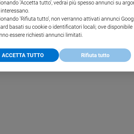
ionando 'Accetta tutto', vedrai più spesso annunci su arg
i interessano.
NOTE LEGALI
ionando 'Rifiuta tutto', non verranno attivati annunci Goog
PAOLO
PRIVACY POLICY
ard basati su cookie o identificatori locali; ove disponibile
nno essere richiesti annunci limitati.
INFORMATIVA WHISTLEBL
SOCIAL
ACCETTA TUTTO
Rifiuta tutto