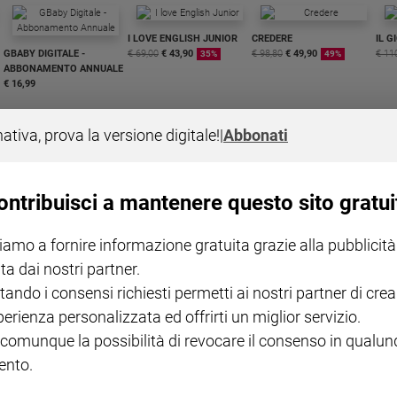
I LOVE ENGLISH JUNIOR
CREDERE
IL G
GBABY DIGITALE -
€ 69,00
€ 43,90
€ 98,80
€ 49,90
€ 11
35%
49%
ABBONAMENTO ANNUALE
€ 16,99
nativa, prova la versione digitale!
|
Abbonati
ontribuisci a mantenere questo sito gratui
COLLANA ARSENIO LUPIN
QUID+ ALLENIAMO
VOL. 1 - 2
MAGNIFICA HUMANITAS -
L'INTELLIGENZA
PRE
iamo a fornire informazione gratuita grazie alla pubblicità
€ 18,50
ENCICLICA PAPALE
€ 27,50
SANT
€ 2,90
A 10
ta dai nostri partner.
€ 24
tando i consensi richiesti permetti ai nostri partner di crea
perienza personalizzata ed offrirti un miglior servizio.
 comunque la possibilità di revocare il consenso in qualu
nto.