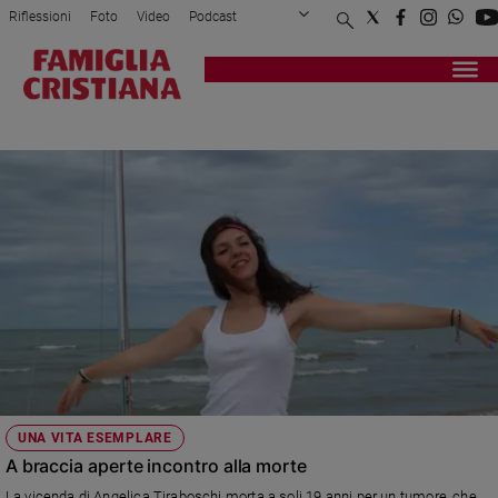
Riflessioni
Foto
Video
Podcast
Privacy Policy
Chi siamo
Contatti
Pubblicità
Attualità
Registrati
Redazione
Italia
VIVERE A COLORI
Cronaca
Politica
Mondo
Economia
Legalità
e
giustizia
Sport
Interviste
Papa
UNA VITA ESEMPLARE
Papa
A braccia aperte incontro alla morte
La vicenda di Angelica Tiraboschi morta a soli 19 anni per un tumore, che