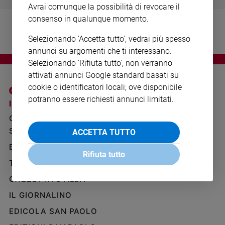
Avrai comunque la possibilità di revocare il
Ambiente
e
consenso in qualunque momento.
Creato
Selezionando 'Accetta tutto', vedrai più spesso
Volontariato
annunci su argomenti che ti interessano.
Diritti
Selezionando 'Rifiuta tutto', non verranno
Aziende
attivati annunci Google standard basati su
di
cookie o identificatori locali; ove disponibile
valore
potranno essere richiesti annunci limitati.
Caso
I SITI SAN PAOLO
NOTE LEGALI
della
GRUPPO EDITORIALE
PRIVACY POLICY
settimana
SAN PAOLO
ACCETTA TUTTO
INFORMATIVA
Migranti
BENESSERE
WHISTLEBLOWING
Diversità
Rifiuta tutto
SOCIAL
e
TELENOVA
inclusione
GAZZETTA D'ALBA
Costume
IL GIORNALINO
Cultura
EDICOLA SAN PAOLO
e
spettacoli