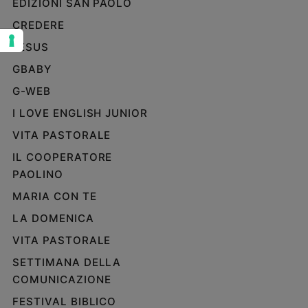
EDIZIONI SAN PAOLO
Sanremo
CREDERE
2026
JESUS
Cinema,
Tv
GBABY
e
G-WEB
streaming
Libri
I LOVE ENGLISH JUNIOR
Musica
VITA PASTORALE
Arte
IL COOPERATORE
PAOLINO
Famiglia
ed
MARIA CON TE
educazione
LA DOMENICA
Genitori
e
VITA PASTORALE
figli
SETTIMANA DELLA
Nonni
COMUNICAZIONE
Coppia
FESTIVAL BIBLICO
Scuola