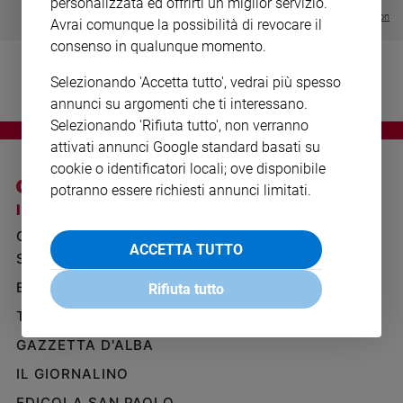
personalizzata ed offrirti un miglior servizio.
Ambiente
Visualizza tutte le collection
Avrai comunque la possibilità di revocare il
e
consenso in qualunque momento.
Creato
Volontariato
Selezionando 'Accetta tutto', vedrai più spesso
Diritti
annunci su argomenti che ti interessano.
Aziende
Selezionando 'Rifiuta tutto', non verranno
di
attivati annunci Google standard basati su
valore
cookie o identificatori locali; ove disponibile
Caso
potranno essere richiesti annunci limitati.
della
I SITI SAN PAOLO
NOTE LEGALI
settimana
GRUPPO EDITORIALE
PRIVACY POLICY
Migranti
ACCETTA TUTTO
SAN PAOLO
INFORMATIVA
Diversità
e
BENESSERE
WHISTLEBLOWING
Rifiuta tutto
inclusione
SOCIAL
TELENOVA
Costume
GAZZETTA D'ALBA
Cultura
IL GIORNALINO
e
spettacoli
EDICOLA SAN PAOLO