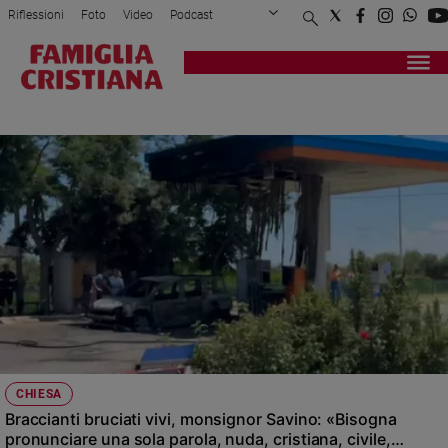
Riflessioni
Foto
Video
Podcast
Privacy Policy
Chi siamo
Contatti
Pubblicità
Attualità
Registrati
Redazione
Italia
VIVI
Cronaca
Politica
Mondo
Economia
Legalità
e
giustizia
Sport
Interviste
Papa
CHIESA
Papa
Braccianti bruciati vivi, monsignor Savino: «Bisogna
pronunciare una sola parola, nuda, cristiana, civile,