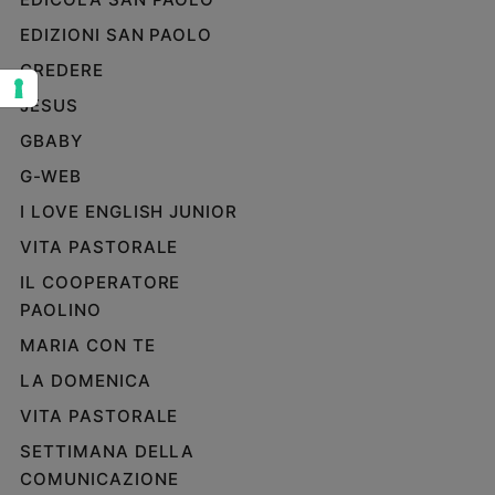
Sanremo
EDIZIONI SAN PAOLO
2026
CREDERE
Cinema,
JESUS
Tv
e
GBABY
streaming
G-WEB
Libri
Musica
I LOVE ENGLISH JUNIOR
Arte
VITA PASTORALE
IL COOPERATORE
Famiglia
ed
PAOLINO
educazione
MARIA CON TE
Genitori
LA DOMENICA
e
figli
VITA PASTORALE
Nonni
SETTIMANA DELLA
Coppia
COMUNICAZIONE
Scuola