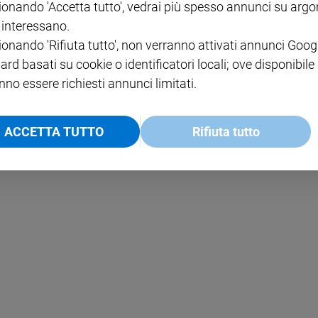
ionando 'Accetta tutto', vedrai più spesso annunci su arg
i interessano.
NOTE LEGALI
ionando 'Rifiuta tutto', non verranno attivati annunci Goog
PAOLO
PRIVACY POLICY
ard basati su cookie o identificatori locali; ove disponibile
nno essere richiesti annunci limitati.
INFORMATIVA WHISTLEBL
SOCIAL
ACCETTA TUTTO
Rifiuta tutto