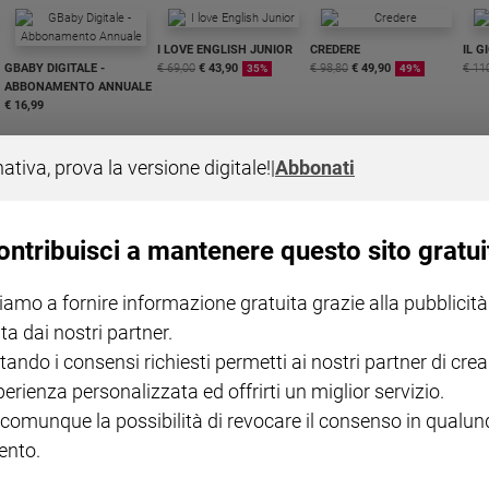
I LOVE ENGLISH JUNIOR
CREDERE
IL G
GBABY DIGITALE -
€ 69,00
€ 43,90
€ 98,80
€ 49,90
€ 11
35%
49%
ABBONAMENTO ANNUALE
€ 16,99
nativa, prova la versione digitale!
|
Abbonati
ontribuisci a mantenere questo sito gratui
COLLANA ARSENIO LUPIN
QUID+ ALLENIAMO
VOL. 1 - 2
MAGNIFICA HUMANITAS -
L'INTELLIGENZA
PRE
iamo a fornire informazione gratuita grazie alla pubblicità
€ 18,50
ENCICLICA PAPALE
€ 27,50
SANT
€ 2,90
A 10
ta dai nostri partner.
€ 24
tando i consensi richiesti permetti ai nostri partner di crea
perienza personalizzata ed offrirti un miglior servizio.
 comunque la possibilità di revocare il consenso in qualu
nto.