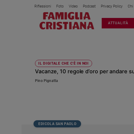
Riflessioni
Foto
Video
Podcast
Privacy Policy
Chi
Attualità
ATTUALITÀ
Italia
Cronaca
Politica
WE
Mondo
Economia
IL DIGITALE CHE C'È IN NOI
Vacanze, 10 regole d’oro per andare su
Legalità
e
Pino Pignatta
giustizia
Sport
Interviste
Papa
Papa
EDICOLA SAN PAOLO