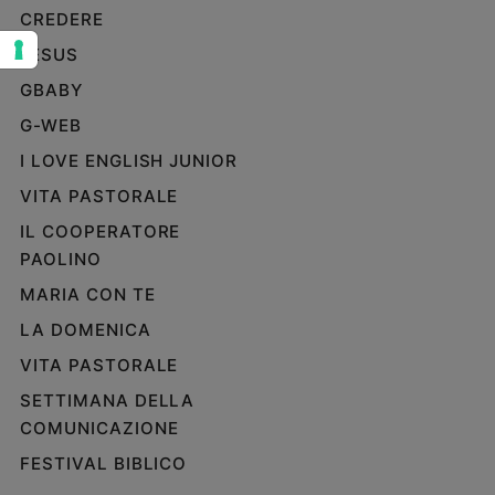
CREDERE
Sanremo
2026
JESUS
Cinema,
GBABY
Tv
G-WEB
e
streaming
I LOVE ENGLISH JUNIOR
Libri
VITA PASTORALE
Musica
IL COOPERATORE
Arte
PAOLINO
Famiglia
MARIA CON TE
ed
educazione
LA DOMENICA
Genitori
VITA PASTORALE
e
SETTIMANA DELLA
figli
COMUNICAZIONE
Nonni
FESTIVAL BIBLICO
Coppia
Scuola