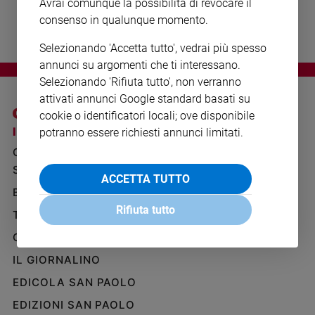
Avrai comunque la possibilità di revocare il
Ambiente
consenso in qualunque momento.
e
Creato
Selezionando 'Accetta tutto', vedrai più spesso
Volontariato
annunci su argomenti che ti interessano.
Diritti
Selezionando 'Rifiuta tutto', non verranno
Aziende
attivati annunci Google standard basati su
di
cookie o identificatori locali; ove disponibile
valore
I SITI SAN PAOLO
NOTE LEGALI
potranno essere richiesti annunci limitati.
Caso
GRUPPO EDITORIALE
PRIVACY POLICY
della
SAN PAOLO
settimana
INFORMATIVA
ACCETTA TUTTO
Migranti
BENESSERE
WHISTLEBLOWING
SOCIAL
Diversità
Rifiuta tutto
TELENOVA
e
GAZZETTA D'ALBA
inclusione
Costume
IL GIORNALINO
EDICOLA SAN PAOLO
Cultura
e
EDIZIONI SAN PAOLO
spettacoli