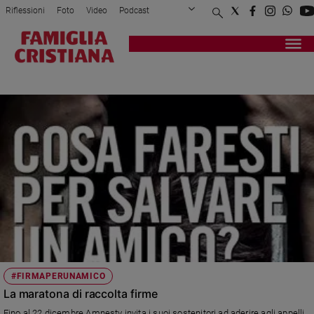
Riflessioni
Foto
Video
Podcast
Privacy Policy
Chi siamo
Contatti
Pubblicità
Attualità
Registrati
Redazione
Italia
WRITE FOR RIGHTS
Cronaca
Politica
Mondo
Economia
Legalità
e
giustizia
Sport
Interviste
Papa
#FIRMAPERUNAMICO
Papa
La maratona di raccolta firme
Fino al 22 dicembre Amnesty invita i suoi sostenitori ad aderire agli appelli