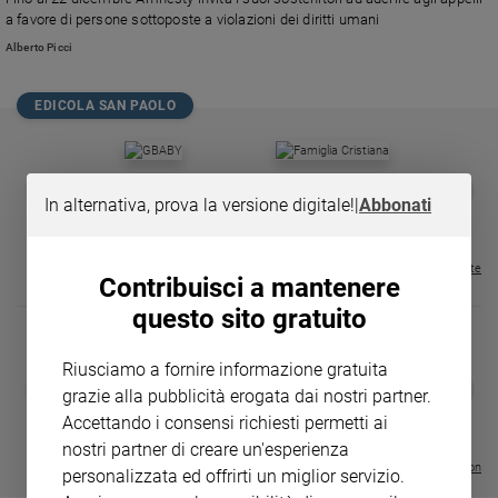
Chiesa
a favore di persone sottoposte a violazioni dei diritti umani
Chiesa
Alberto Picci
Fede
e
EDICOLA SAN PAOLO
spiritualità
Santi
GBABY
FAMIGLIA CRISTIANA
GBABY DIGITA
❮
❯
Devozione
In alternativa, prova la versione digitale!
|
Abbonati
€ 34,80
€ 21,90
€ 104,00
€ 83,00
ABBONAMEN
37%
20%
e
€ 16,99
fede
Parola
Visualizza tutte le riviste
Contribuisci a mantenere
del
questo sito gratuito
giorno
Santo
del
Riusciamo a fornire informazione gratuita
DIARIO G 2026-27
COLLANA ARS
❮
❯
giorno
grazie alla pubblicità erogata dai nostri partner.
LE GRANDI BASILICHE ITALIANE
€ 8,90
1 - 2
- € 8,90
Accettando i consensi richiesti permetti ai
- VOL DA 1 AL 5
€ 18,50
Società
€ 64,50
nostri partner di creare un'esperienza
e
Visualizza tutte le collection
personalizzata ed offrirti un miglior servizio.
valori