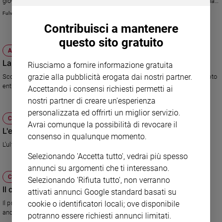
giovane e bellissima ragazza, amica di Livia, viene ritrovata cadavere nella
sua sartoria. Si parla anche di migranti e di accoglienza. E su Famiglia
Sanremo
Fulvia Degl'Innocenti
cristiana di questa settimana l'intervista a Luca Zingaretti
2026
Contribuisci a mantenere
Cinema,
questo sito gratuito
Tv
ATTUALITÀ
e
Lazio: mai mollare la poltrona
Riusciamo a fornire informazione gratuita
streaming
grazie alla pubblicità erogata dai nostri partner.
Scontro Polverini-Viminale. La presidente uscente non vuole andare al voto
Libri
entro dicembre, nonostante gli scandali e le dimissioni.
Accettando i consensi richiesti permetti ai
Musica
nostri partner di creare un'esperienza
Arte
personalizzata ed offrirti un miglior servizio.
CULTURA E SPETTACOLI
Avrai comunque la possibilità di revocare il
Famiglia
L'età del dubbio di Montalbano
consenso in qualunque momento.
ed
educazione
L'ultimo episodio della serie con Luca Zingaretti
Selezionando 'Accetta tutto', vedrai più spesso
Genitori
annunci su argomenti che ti interessano.
e
CULTURA E SPETTACOLI
Selezionando 'Rifiuta tutto', non verranno
figli
Il commissario Montalbano
attivati annunci Google standard basati su
Nonni
cookie o identificatori locali; ove disponibile
Il primo episodio della nuova serie ispirata ai libri di Andrea Camilleri. C'è
Coppia
anche Belen Rodriguez
potranno essere richiesti annunci limitati.
Scuola