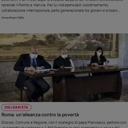
Chiesa
riprende il Partito e rilancia. Per lui indispensabili coordinamento,
Chiesa
collaborazione internazionale, patto generazionale tra giovani e anziani,
lavoratori, donne. E un'Europa unita che ridia speranza
Annachiara Valle
Fede
e
spiritualità
Santi
Devozione
e
fede
Parola
del
giorno
Santo
del
giorno
SOLIDARIETÀ
Società
Roma: un'alleanza contro la povertà
e
valori
Diocesi, Comune e Regione, con il sostegno di papa Francesco, partono con
un progetto di sostegno a 1.800 famiglie in crisi economica a causa del