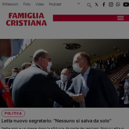
Riflessioni
Foto
Video
Podcast
Privacy Policy
Chi siamo
Contatti
Pubblicità
Attualità
Registrati
Redazione
Italia
ZINGARETTI
Cronaca
Politica
Mondo
Economia
Legalità
e
giustizia
Sport
Interviste
Papa
POLITICA
Papa
Letta nuovo segretario: "Nessuno si salva da solo"
Sette anni e un mese dopo la sfiducia da parte dei renziani, Enrico Letta si