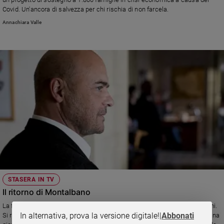
Ambiente
Covid. Un'ancora di salvezza per chi rischia di non farcela.
e
Annachiara Valle
Creato
Volontariato
Diritti
Aziende
di
valore
Caso
della
settimana
Migranti
Diversità
e
inclusione
STASERA IN TV
Costume
Il ritorno di Montalbano
Cultura
La fortunata serie tratta dai romanzi di Andrea Camilleri compie venti anni.
e
In alternativa, prova la versione digitale!
|
Abbonati
Si ricomincia con "L'altro capo del filo", in onda su Rai 1 in prima serata: una
spettacoli