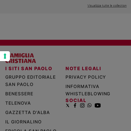
Visualizza tutte le collection
Policy
Chi
siamo
Contatti
Pubblicità
I SITI SAN PAOLO
NOTE LEGALI
Registrati
GRUPPO EDITORIALE
PRIVACY POLICY
SAN PAOLO
INFORMATIVA
Redazione
BENESSERE
WHISTLEBLOWING
SOCIAL
TELENOVA
Social
GAZZETTA D'ALBA
IL GIORNALINO