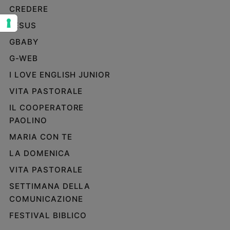
CREDERE
Sanremo
2026
JESUS
Cinema,
GBABY
Tv
G-WEB
e
streaming
I LOVE ENGLISH JUNIOR
Libri
VITA PASTORALE
Musica
IL COOPERATORE
Arte
PAOLINO
Famiglia
MARIA CON TE
ed
educazione
LA DOMENICA
Genitori
VITA PASTORALE
e
SETTIMANA DELLA
figli
COMUNICAZIONE
Nonni
FESTIVAL BIBLICO
Coppia
Scuola