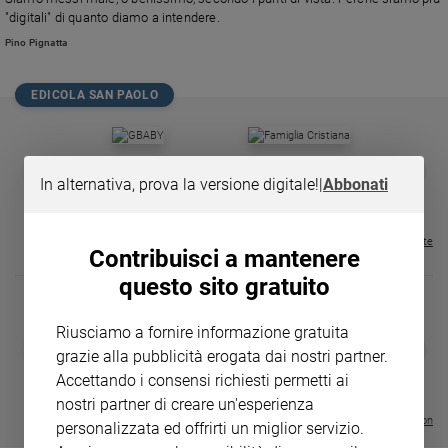
Chiesa
"digitali" di quanto diamo a intendere.
Chiesa
Pino Pignatta
Fede
e
EDICOLA SAN PAOLO
spiritualità
Santi
GBABY
FAMIGLIA CRISTIANA
GBABY DIGITA
❮
❯
Devozione
In alternativa, prova la versione digitale!
|
Abbonati
€ 34,80
€ 21,90
€ 104,00
€ 83,00
ABBONAMEN
37%
20%
e
€ 16,99
fede
Parola
Visualizza tutte le riviste
Contribuisci a mantenere
del
questo sito gratuito
giorno
Santo
del
Riusciamo a fornire informazione gratuita
DIARIO G 2026-27
COLLANA ARS
❮
❯
giorno
grazie alla pubblicità erogata dai nostri partner.
LE GRANDI BASILICHE ITALIANE
€ 8,90
1 - 2
- € 8,90
Accettando i consensi richiesti permetti ai
- VOL DA 1 AL 5
€ 18,50
Società
€ 64,50
nostri partner di creare un'esperienza
e
Visualizza tutte le collection
personalizzata ed offrirti un miglior servizio.
valori