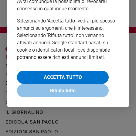
Avrai comunque la possibilità di revocare il
Ambiente
consenso in qualunque momento.
e
Creato
Selezionando 'Accetta tutto', vedrai più spesso
Volontariato
annunci su argomenti che ti interessano.
Diritti
Selezionando 'Rifiuta tutto', non verranno
Aziende
attivati annunci Google standard basati su
di
cookie o identificatori locali; ove disponibile
valore
I SITI SAN PAOLO
NOTE LEGALI
potranno essere richiesti annunci limitati.
Caso
GRUPPO EDITORIALE
PRIVACY POLICY
della
SAN PAOLO
settimana
INFORMATIVA
ACCETTA TUTTO
Migranti
BENESSERE
WHISTLEBLOWING
SOCIAL
Diversità
Rifiuta tutto
TELENOVA
e
GAZZETTA D'ALBA
inclusione
Costume
IL GIORNALINO
EDICOLA SAN PAOLO
Cultura
e
EDIZIONI SAN PAOLO
spettacoli