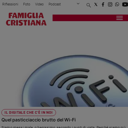
Riflessioni
Foto
Video
Podcast
Privacy Policy
Chi siamo
Contatti
Pubblicità
Attualità
Registrati
Redazione
Italia
ZONE
Cronaca
Politica
Mondo
Economia
Legalità
e
giustizia
Sport
Interviste
Papa
IL DIGITALE CHE C'È IN NOI
Papa
Quel pasticciaccio brutto del Wi-Fi
Siamo messi male, o benissimo, secondo i punti di vista. Perché siamo più