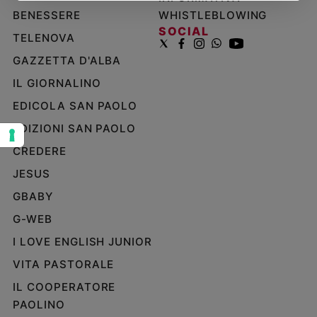
BENESSERE
WHISTLEBLOWING
Sanremo
SOCIAL
2026
TELENOVA
Cinema,
GAZZETTA D'ALBA
Tv
e
IL GIORNALINO
streaming
EDICOLA SAN PAOLO
Libri
EDIZIONI SAN PAOLO
Musica
CREDERE
Arte
JESUS
Famiglia
ed
GBABY
educazione
G-WEB
Genitori
I LOVE ENGLISH JUNIOR
e
figli
VITA PASTORALE
Nonni
IL COOPERATORE
Coppia
PAOLINO
Scuola