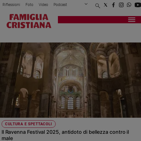
Riflessioni
Foto
Video
Podcast
Privacy Policy
Chi siamo
Contatti
Pubblicità
Attualità
Registrati
Redazione
Italia
ZUBIN MEHTA
Cronaca
Politica
Mondo
Economia
Legalità
e
giustizia
Sport
Interviste
Papa
CULTURA E SPETTACOLI
Papa
Il Ravenna Festival 2025, antidoto di bellezza contro il
male