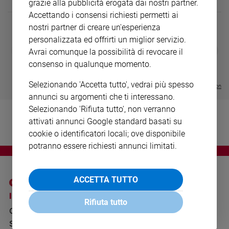
grazie alla pubblicità erogata dai nostri partner.
Ambiente
Accettando i consensi richiesti permetti ai
e
nostri partner di creare un'esperienza
Creato
personalizzata ed offrirti un miglior servizio.
Volontariato
DIARIO G 2026-27
COLLANA ARS
❮
❯
Avrai comunque la possibilità di revocare il
Diritti
LE GRANDI BASILICHE ITALIANE
€ 8,90
1 - 2
- € 8,90
consenso in qualunque momento.
- VOL DA 1 AL 5
€ 18,50
Aziende
€ 64,50
di
Selezionando 'Accetta tutto', vedrai più spesso
Visualizza tutte le collection
valore
annunci su argomenti che ti interessano.
Caso
Selezionando 'Rifiuta tutto', non verranno
della
attivati annunci Google standard basati su
settimana
cookie o identificatori locali; ove disponibile
Migranti
potranno essere richiesti annunci limitati.
Diversità
e
inclusione
ACCETTA TUTTO
Costume
I SITI SAN PAOLO
NOTE LEGALI
Rifiuta tutto
Cultura
GRUPPO EDITORIALE
PRIVACY POLICY
e
SAN PAOLO
spettacoli
INFORMATIVA