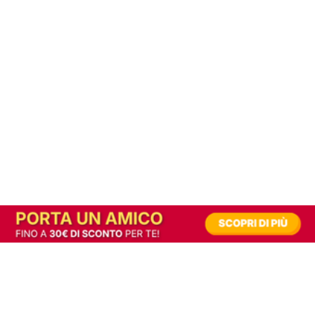
In alternativa, prova la versione digitale!
|
Abbonati
Contribuisci a mantenere questo sito gratuito
Riusciamo a fornire informazione gratuita grazie alla pubblicità erogata dai nostri
partner.
Accettando i consensi richiesti permetti ai nostri partner di creare un'esperienza