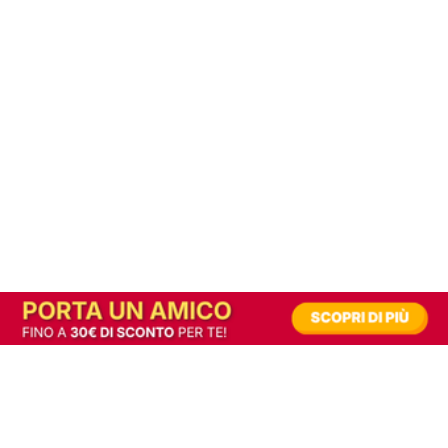
In alternativa, prova la versione digitale!
|
Abbonati
Contribuisci a mantenere questo sito gratuito
Riusciamo a fornire informazione gratuita grazie alla pubblicità erogata dai nostri
partner.
Accettando i consensi richiesti permetti ai nostri partner di creare un'esperienza