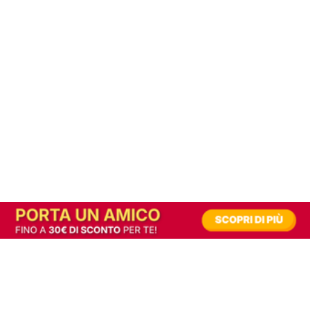
In alternativa, prova la versione digitale!
|
Abbonati
Contribuisci a mantenere questo sito gratuito
Riusciamo a fornire informazione gratuita grazie alla pubblicità erogata dai nostri
partner.
Accettando i consensi richiesti permetti ai nostri partner di creare un'esperienza