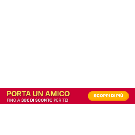
In alternativa, prova la versione digitale!
|
Abbonati
Contribuisci a mantenere questo sito gratuito
Riusciamo a fornire informazione gratuita grazie alla pubblicità erogata dai nostri
partner.
Accettando i consensi richiesti permetti ai nostri partner di creare un'esperienza