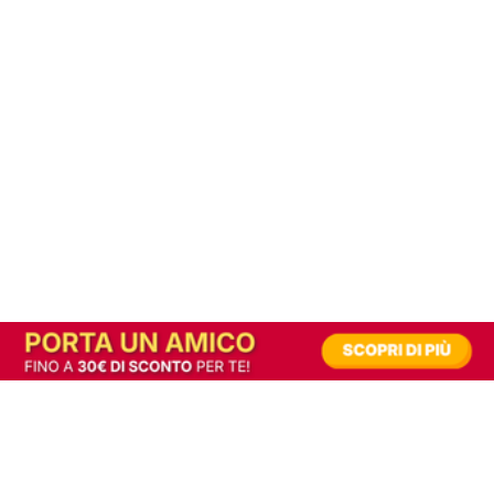
In alternativa, prova la versione digitale!
|
Abbonati
Contribuisci a mantenere questo sito gratuito
Riusciamo a fornire informazione gratuita grazie alla pubblicità erogata dai nostri
partner.
Accettando i consensi richiesti permetti ai nostri partner di creare un'esperienza