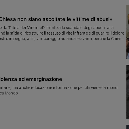
Chiesa non siano ascoltate le vittime di abusi»
la Tutela dei Minori: «Di fronte allo scandalo degli abusi e alla
a sfida di ricostruire il tessuto di vite infrante e di guarire il dolore
stro impegno; anzi, vi incoraggio ad andare avanti, perché la Chiesa
sa sentirsi a casa e ogni persona sia ritenuta sacra»
 violenza ed emarginazione
anitarie, ma anche educazione e formazione per chi viene da mondi
nica Mondo