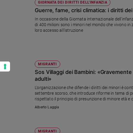
GIORNATA DEI DIRITTI DELL'INFANZIA
Guerre, fame, crisi climatica: i diritti d
In occasione della Giornata internazionale dell'infanz
di 400 milioni sono i minori nel mondo che vivono in
loro accesso all'istruzione
MIGRANTI
Sos Villaggi dei Bambini: «Gravemente d
adulti»
L'organizzazione che difende i diritti dei minori è contraria al decreto Immigrazione e sicurezza del governo del 27
settembre scorso, che introduce riforme in tema di 
rispettato il principio di presunzione di minore età e
oggi in Italia) in strutture per adulti.
Alberto Laggia
MIGRANTI