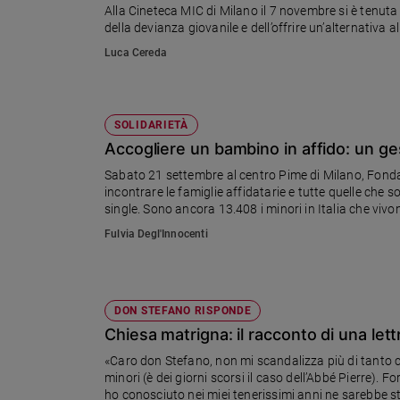
Alla Cineteca MIC di Milano il 7 novembre si è tenuta
Sanremo
della devianza giovanile e dell’offrire un’alternativ
2026
Luca Cereda
Cinema,
Tv
e
streaming
SOLIDARIETÀ
Libri
Accogliere un bambino in affido: un ges
Musica
Sabato 21 settembre al centro Pime di Milano, Fondazi
incontrare le famiglie affidatarie e tutte quelle che 
Arte
single. Sono ancora 13.408 i minori in Italia che vivo
Famiglia
Fulvia Degl'Innocenti
ed
educazione
Genitori
e
DON STEFANO RISPONDE
figli
Chiesa matrigna: il racconto di una let
Nonni
«Caro don Stefano, non mi scandalizza più di tanto ch
Coppia
minori (è dei giorni scorsi il caso dell’Abbé Pierre).
ho conosciuto nei miei tenerissimi anni ne sarebbe s
Scuola