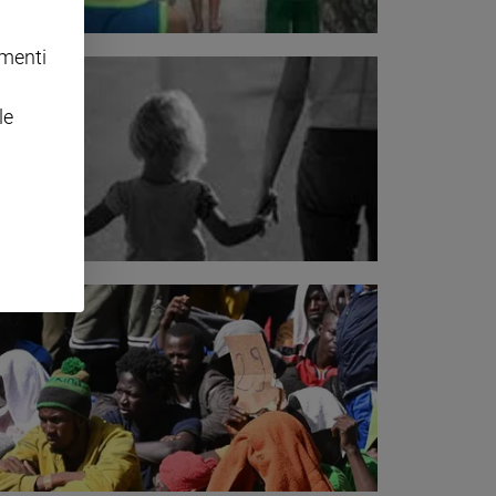
omenti
le