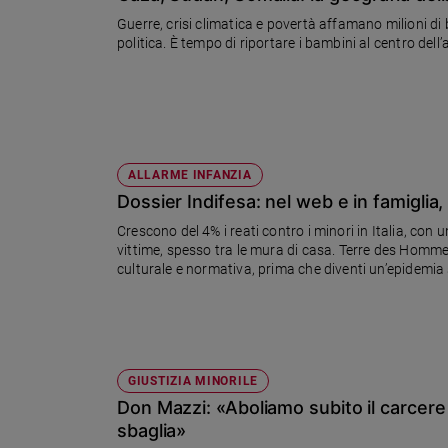
Ambiente
Guerre, crisi climatica e povertà affamano milioni di
e
politica. È tempo di riportare i bambini al centro del
Creato
Volontariato
Diritti
Aziende
di
ALLARME INFANZIA
valore
Dossier Indifesa: nel web e in famiglia, l
Caso
della
Crescono del 4% i reati contro i minori in Italia, con u
settimana
vittime, spesso tra le mura di casa. Terre des Homme
culturale e normativa, prima che diventi un’epidemia 
Migranti
Diversità
e
inclusione
Costume
GIUSTIZIA MINORILE
Don Mazzi: «Aboliamo subito il carcere
Cultura
e
sbaglia»
spettacoli