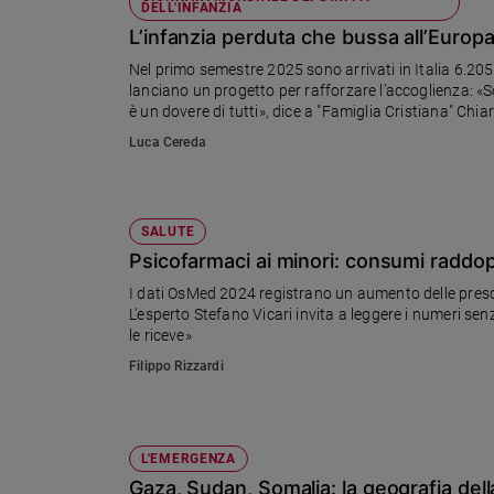
Chiesa
DELL'INFANZIA
L’infanzia perduta che bussa all’Europ
Chiesa
Nel primo semestre 2025 sono arrivati in Italia 6.205
Fede
lanciano un progetto per rafforzare l’accoglienza: «S
e
è un dovere di tutti», dice a "Famiglia Cristiana" Chi
spiritualità
dell’UNHCR, Agenzia Onu per i Rifugiati
Luca Cereda
Santi
Devozione
e
SALUTE
fede
Psicofarmaci ai minori: consumi raddo
Parola
del
I dati OsMed 2024 registrano un aumento delle prescri
giorno
L'esperto Stefano Vicari invita a leggere i numeri se
le riceve»
Santo
del
Filippo Rizzardi
giorno
Società
e
L'EMERGENZA
valori
Gaza, Sudan, Somalia: la geografia del