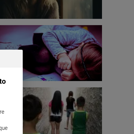
to
re
nque