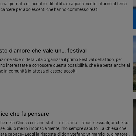
 una giornata di incontro, dibattito e ragionamento intorno al tema
a al carcere per adolescenti che hanno commesso reati
to d'amore che vale un... festival
one albero della vita organizza il primo Festival dell'affido, per
sono interessate a conoscere questa possibilità, che è aperta anche ai
no in comunità in attesa di essere accolti
trice che fa pensare
e nella Chiesa ci siano stati – e ci siano – abusi sessuali, anche sui
 Forse, più o meno inconsciamente, l’ho sempre saputo. La Chiesa che
tata capace» Leggi la risposta di don Stefano Stimamiglio, direttore