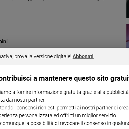
bini
 delle cure’, ovvero il tipo di violenza che passa dall’incuria
 sessuale: l'80% delle violenze sui minori si consumano in famiglia.
nativa, prova la versione digitale!
|
Abbonati
tati e presi in carico 3.000 casi negli ultimi 15 anni
ontribuisci a mantenere questo sito gratui
iamo a fornire informazione gratuita grazie alla pubblicità
iù cancellato dalla povertà
ta dai nostri partner.
tando i consensi richiesti permetti ai nostri partner di crea
e all'ong Save the Children, in Italia oggi 1 bambino su 7 nella fascia
igliore tra gli adolescenti
perienza personalizzata ed offrirti un miglior servizio.
 comunque la possibilità di revocare il consenso in qualu