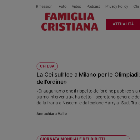
Riflessioni
Foto
Video
Podcast
Privacy Policy
Chi
Attualità
ATTUALITÀ
Italia
Cronaca
Politica
MINORI
Mondo
Economia
CHIESA
La Cei sull’Ice a Milano per le Olimpiadi:
Legalità
e
dell’ordine»
giustizia
«Ci auguriamo che il rispetto dell’ordine pubblico sia
Sport
siamo intervenuti», ha detto il segretario generale dei
dalla frana a Niscemi e dal ciclone Harry al Sud. Tra gl
Interviste
l’accoglienza dei migranti, l’apertura per madrine e pa
Annachiara Valle
transgender. E sul fine vita: «La risposta alla soffere
Papa
Papa
GIORNATA MONDIALE DEI DIRITTI