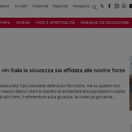
 siamo
Contatti
Pubblicità
Registrati
Redazione
PAPA
CHIESA
FEDE E SPIRITUALITÀ
FAMIGLIA ED EDUCAZIONE
 «In Italia la sicurezza sia affidata alle nostre forze
 assicurato il più possibile dalle autorità nostre, ma su questo non
 vescovi Baturi che ha ribadito la solidarietà alle popolazioni colpite
i altri temi, il referendum sulla giustizia, la violenza giovanile,
drini in situazioni irregolari e la pastorale per omosessuali e
nza non è offrire la morte»