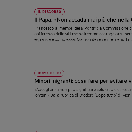
IL DISCORSO
Il Papa: «Non accada mai più che nella 
Francesco ai membri della Pontificia Commissione per 
sofferenza delle vittime potremmo scoraggiarci, perché l
è grande e complessa. Ma non deve venire meno il no
sia sempre e dappertutto un luogo dove ciascuno pos
DOPO TUTTO
Minori migranti: cosa fare per evitare
«Accoglienza non può significare solo cibo e cure s
lontani» Dalla rubrica di Credere "Dopo tutto" di Mo