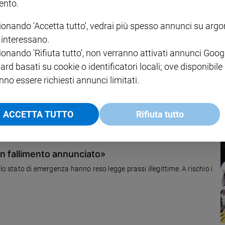
nto.
ionando 'Accetta tutto', vedrai più spesso annunci su arg
i interessano.
. Verso che futuro stiamo andando?
ionando 'Rifiuta tutto', non verranno attivati annunci Goog
’affidamento famigliare che andranno in discussione in Parlamento.
ard basati su cookie o identificatori locali; ove disponibile
sociazione Amici dei Bambini
nno essere richiesti annunci limitati.
ACCETTA TUTTO
Rifiuta tutto
un fallimento annunciato»
lo stato di emergenza hanno reso legge prassi illegittime. A rischio i