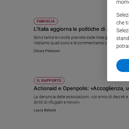
mome
Policy
Selez
FAMIGLIA
che t
Chi
L’Italia aggiorna le politiche di affido
Selez
siamo
Sono tante le novità previste dalle linee guida sull
stand
Vediamo quali sono e le commentiamo con Ai.Bi., As
potra
Contatti
Chiara Pelizzoni
Pubblicità
Registrati
IL RAPPORTO
Actionaid e Openpolis: «Accoglienza, 
Redazione
La denuncia delle associazioni: «Un anno di decreti e 
diritti di rifugiati e minori»
Social
Laura Bellomi