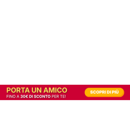
In alternativa, prova la versione digitale!
|
Abbonati
Contribuisci a mantenere questo sito gratuito
Riusciamo a fornire informazione gratuita grazie alla pubblicità erogata dai nostri
partner.
Accettando i consensi richiesti permetti ai nostri partner di creare un'esperienza