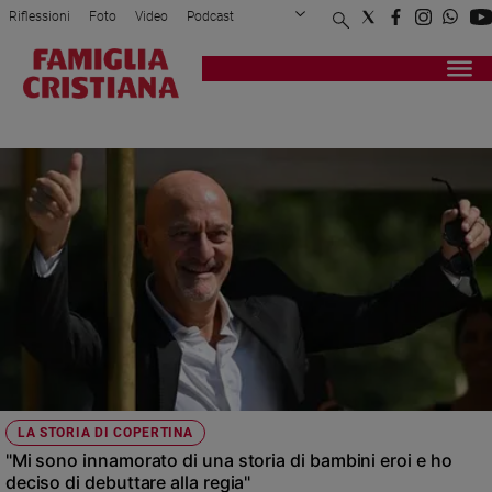
Riflessioni
Foto
Video
Podcast
Privacy Policy
Chi siamo
Contatti
Pubblicità
Attualità
Registrati
Redazione
Italia
REGIA
Cronaca
Politica
Mondo
Economia
Legalità
e
giustizia
Sport
Interviste
Papa
LA STORIA DI COPERTINA
Papa
"Mi sono innamorato di una storia di bambini eroi e ho
deciso di debuttare alla regia"