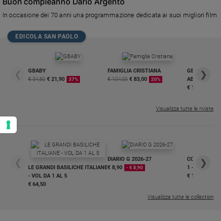
Buon compleanno Dario Argento
In occasione dei 70 anni una programmazione dedicata ai suoi migliori film
EDICOLA SAN PAOLO
GBABY
FAMIGLIA CRISTIANA
GBABY DIGITA
❮
❯
€ 34,80
€ 21,90
€ 104,00
€ 83,00
ABBONAMEN
37%
20%
€ 16,99
Visualizza tutte le riviste
DIARIO G 2026-27
COLLANA ARS
❮
❯
LE GRANDI BASILICHE ITALIANE
€ 8,90
1 - 2
- € 8,90
- VOL DA 1 AL 5
€ 18,50
€ 64,50
Visualizza tutte le collection