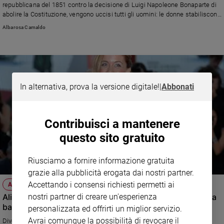
repubblicana del 1851 contro la decisione di Luigi Napoleone Bonaparte di
e
abolire la Costituzione, vengono uccisi tutti gli uomini: le donne stabiliscono
giovani
un patto incredibile per poter avere figli. La storia portata a teatro dall'attrice
Albarosa Camaldo
Adolescenza
di Montalbano ne "L’uomo seme". Con la partecipazione del quartetto vocale
Faraualla.
Bioetica
Vai
In alternativa, prova la versione digitale!
|
Abbonati
Riflessioni
Contribuisci a mantenere
questo sito gratuito
Foto
Riusciamo a fornire informazione gratuita
Video
grazie alla pubblicità erogata dai nostri partner.
Accettando i consensi richiesti permetti ai
ATTUALITÀ
Podcast
Alice Bellagamba: come una bimba balbuziente ti diventa
nostri partner di creare un'esperienza
ballerina, attrice e regista
personalizzata ed offrirti un miglior servizio.
Privacy
Avrai comunque la possibilità di revocare il
Diventata famosa grazie alla trasmissione di Canale 5 “Amici”, oggi è