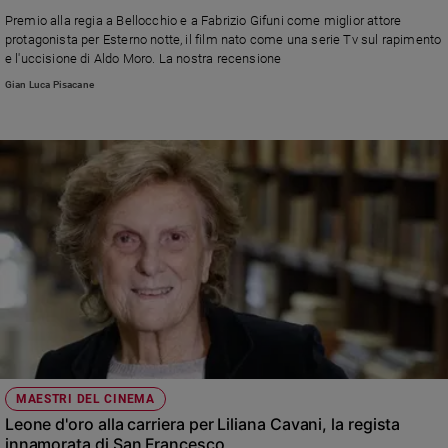
Ambiente
Premio alla regia a Bellocchio e a Fabrizio Gifuni come miglior attore
e
protagonista per Esterno notte, il film nato come una serie Tv sul rapimento
Creato
e l'uccisione di Aldo Moro. La nostra recensione
Volontariato
Gian Luca Pisacane
Diritti
Aziende
di
valore
Caso
della
settimana
Migranti
Diversità
e
inclusione
Costume
MAESTRI DEL CINEMA
Cultura
Leone d'oro alla carriera per Liliana Cavani, la regista
e
spettacoli
innamorata di San Francesco