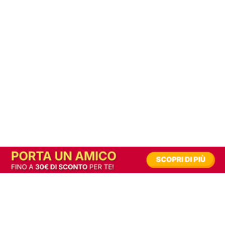
In alternativa, prova la versione digitale!
|
Abbonati
Contribuisci a mantenere questo sito gratuito
Riusciamo a fornire informazione gratuita grazie alla pubblicità erogata dai nostri
partner.
Accettando i consensi richiesti permetti ai nostri partner di creare un'esperienza