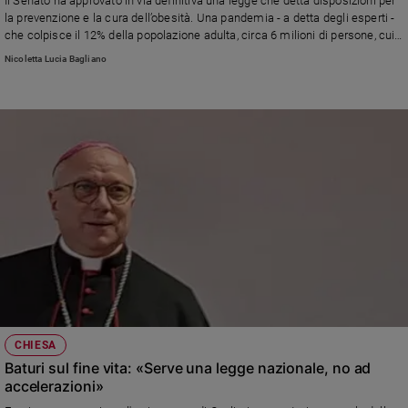
Il Senato ha approvato in via definitiva una legge che detta disposizioni per
Ambiente
la prevenzione e la cura dell’obesità. Una pandemia - a detta degli esperti -
e
che colpisce il 12% della popolazione adulta, circa 6 milioni di persone, cui
Creato
si aggiunge un 40% di individui in sovrappeso
Nicoletta Lucia Bagliano
Volontariato
Diritti
Aziende
di
valore
Caso
della
settimana
Migranti
Diversità
e
inclusione
Costume
CHIESA
Baturi sul fine vita: «Serve una legge nazionale, no ad
Cultura
accelerazioni»
e
spettacoli