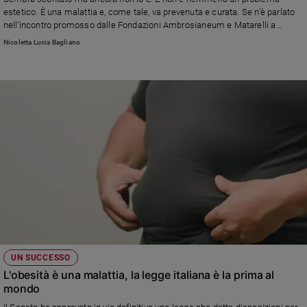
Chiesa
estetico. È una malattia e, come tale, va prevenuta e curata. Se n'è parlato
Chiesa
nell’incontro promosso dalle Fondazioni Ambrosianeum e Matarelli a
Milano dal titolo “L’obesità: malattia cronica del terzo millennio”
Nicoletta Lucia Bagliano
Fede
e
spiritualità
Santi
Devozione
e
fede
Parola
del
giorno
Santo
del
giorno
UN SUCCESSO
Società
L'obesità è una malattia, la legge italiana è la prima al
e
mondo
valori