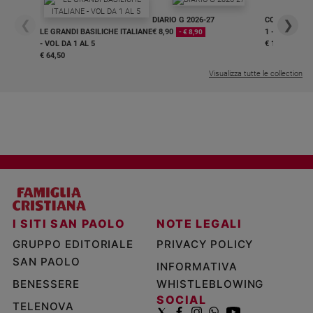
DIARIO G 2026-27
COLLANA ARS
❮
❯
LE GRANDI BASILICHE ITALIANE
€ 8,90
1 - 2
- € 8,90
- VOL DA 1 AL 5
€ 18,50
€ 64,50
Visualizza tutte le collection
I SITI SAN PAOLO
NOTE LEGALI
GRUPPO EDITORIALE
PRIVACY POLICY
SAN PAOLO
INFORMATIVA
BENESSERE
WHISTLEBLOWING
SOCIAL
TELENOVA