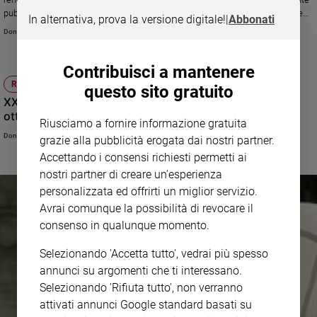
pubblico per 36 anni è ho sempre cercato di mantenere un volto umano e
In alternativa, prova la versione digitale!
|
Abbonati
una certa elasticità»
Don Stefano Stimamiglio
Contribuisci a mantenere
RITO ROMANO
questo sito gratuito
XXXI Domenica del Tempo Ordinario (Anno B ) - 31
ottobre 2021
Riusciamo a fornire informazione gratuita
Don Gianni Carozza
grazie alla pubblicità erogata dai nostri partner.
Accettando i consensi richiesti permetti ai
nostri partner di creare un'esperienza
personalizzata ed offrirti un miglior servizio.
Avrai comunque la possibilità di revocare il
consenso in qualunque momento.
Selezionando 'Accetta tutto', vedrai più spesso
annunci su argomenti che ti interessano.
Selezionando 'Rifiuta tutto', non verranno
attivati annunci Google standard basati su