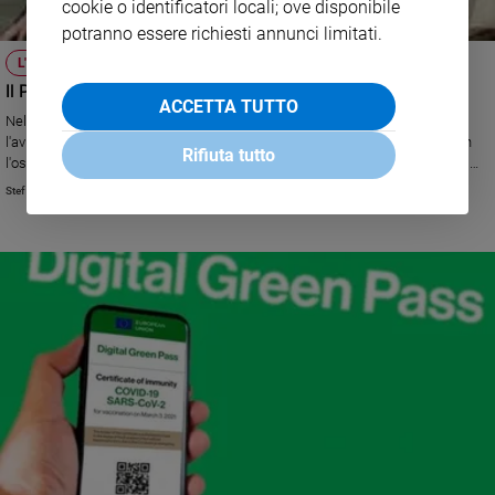
cookie o identificatori locali; ove disponibile
potranno essere richiesti annunci limitati.
L'UDIENZA
Il Papa: «Il formalismo ci porta al rischio dell’ipocrisia»
ACCETTA TUTTO
Nella sua catechesi sulla Lettera ai Galati il Santo Padre ha richiamato
l'avvertimento di San Paolo: non sostituire l'azione dello Spirito Santo con
Rifiuta tutto
l'osservanza di leggi umane e formalismi, che inorgogliscono l'uomo e lo
allontanano dalla Redenzione di Cristo
Stefano Stimamiglio