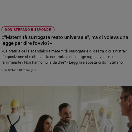
e
giovani
Adolescenza
Bioetica
DON STEFANO RIISPONDE
«"Maternità surrogata reato universale", ma ci voleva una
legge per dire l'ovvio?»
Vai
«La pratica della scandalosa maternità surrogata è di destra o di sinistra?
L'opposizione si è dichiarata contraria a una legge ragionevole, e le
femministe? Non hanno nulla da dire?» Leggi la risposta di don Stefano
Riflessioni
Don Stefano Stimamiglio
Foto
Video
Podcast
Privacy