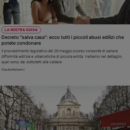
Policy
Chi
LA NOSTRA GUIDA
siamo
Decreto "salva casa": ecco tutti i piccoli abusi edilizi che
potete condonare
Contatti
Il provvedimento legislativo del 29 maggio scorso consente di sanare
difformità edilizie e urbanistiche di piccola entità. Vediamo nel dettaglio
Pubblicità
quali sono, dai sottotetti alle caldaie
Claudia Balzarini
Registrati
Redazione
Social