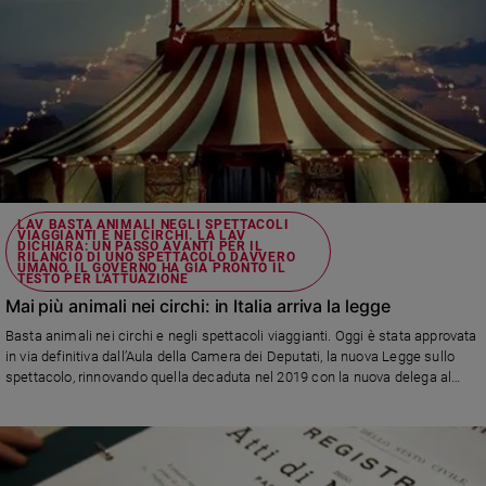
LAV BASTA ANIMALI NEGLI SPETTACOLI
VIAGGIANTI E NEI CIRCHI. LA LAV
DICHIARA: UN PASSO AVANTI PER IL
RILANCIO DI UNO SPETTACOLO DAVVERO
UMANO. IL GOVERNO HA GIÀ PRONTO IL
TESTO PER L'ATTUAZIONE
Mai più animali nei circhi: in Italia arriva la legge
Basta animali nei circhi e negli spettacoli viaggianti. Oggi è stata approvata
in via definitiva dall’Aula della Camera dei Deputati, la nuova Legge sullo
spettacolo, rinnovando quella decaduta nel 2019 con la nuova delega al
Governo a chiudere l’iter legislativo entro nove mesi. Per la Lav si tratta di
un grande passo anche per il rilancio di un forma di spettacolo più amana,
in linea con il sentire di moltissimi italiani Basta animali negli spettacoli
viaggianti e nei circhi. La Lav dichiara: un passo avanti per il rilancio di uno
spettacolo davvero umano. Il Governo ha già pronto il testo per l'attuazione