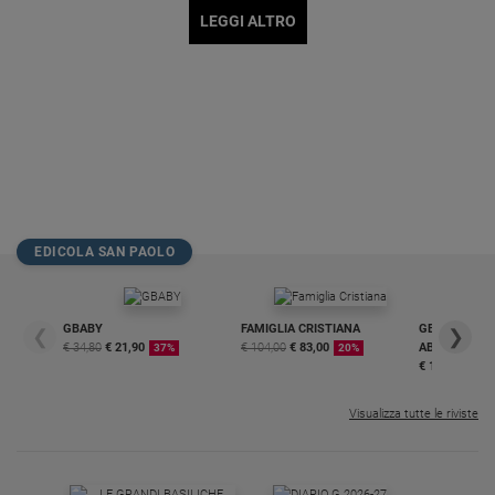
LEGGI ALTRO
EDICOLA SAN PAOLO
GBABY
FAMIGLIA CRISTIANA
GBABY DIGITA
❮
❯
€ 34,80
€ 21,90
€ 104,00
€ 83,00
ABBONAMEN
37%
20%
€ 16,99
Visualizza tutte le riviste