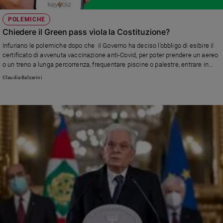
POLEMICHE
Chiedere il Green pass vìola la Costituzione?
Infuriano le polemiche dopo che il Governo ha deciso l’obbligo di esibire il
certificato di avvenuta vaccinazione anti-Covid, per poter prendere un aereo
o un treno a lunga percorrenza, frequentare piscine o palestre, entrare in
musei e cinema. Una simile norma sarebbe contraria alla Costituzione
Claudia Balzarini
perché limita la libertà dell’individuo. Ma è davvero così?