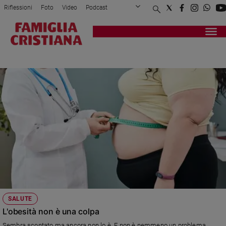
Riflessioni
Foto
Video
Podcast
Privacy Policy
Chi siamo
Contatti
Pubblicità
Attualità
Registrati
Redazione
Italia
LEGGE
Cronaca
Politica
Mondo
Economia
Legalità
e
giustizia
Sport
Interviste
Papa
SALUTE
Papa
L'obesità non è una colpa
Sembra scontato ma ancora non lo è. E non è nemmeno un problema