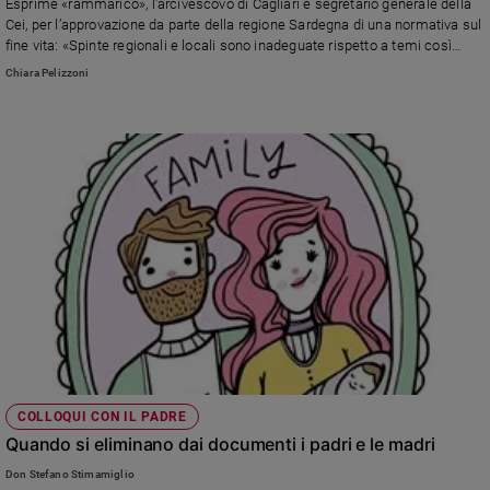
Esprime «rammarico», l'arcivescovo di Cagliari e segretario generale della
Cei, per l’approvazione da parte della regione Sardegna di una normativa sul
Sanremo
fine vita: «Spinte regionali e locali sono inadeguate rispetto a temi così
2026
importanti. Piuttosto si agisca per garantire a tutti le cure palliative e la
Chiara Pelizzoni
Cinema,
vicinanza della comunità»
Tv
e
streaming
Libri
Musica
Arte
Famiglia
ed
educazione
Genitori
e
figli
COLLOQUI CON IL PADRE
Nonni
Quando si eliminano dai documenti i padri e le madri
Coppia
Don Stefano Stimamiglio
Scuola