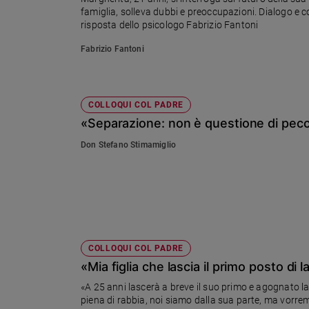
Ambiente
famiglia, solleva dubbi e preoccupazioni. Dialogo e co
risposta dello psicologo Fabrizio Fantoni
e
Creato
Fabrizio Fantoni
Volontariato
Diritti
Aziende
COLLOQUI COL PADRE
di
«Separazione: non è questione di pec
valore
Caso
Don Stefano Stimamiglio
della
settimana
Migranti
Diversità
e
inclusione
COLLOQUI COL PADRE
Costume
«Mia figlia che lascia il primo posto di 
Cultura
«A 25 anni lascerà a breve il suo primo e agognato la
e
piena di rabbia, noi siamo dalla sua parte, ma vorremm
spettacoli