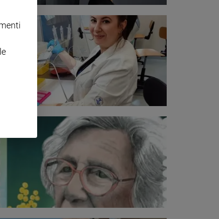
omenti
le