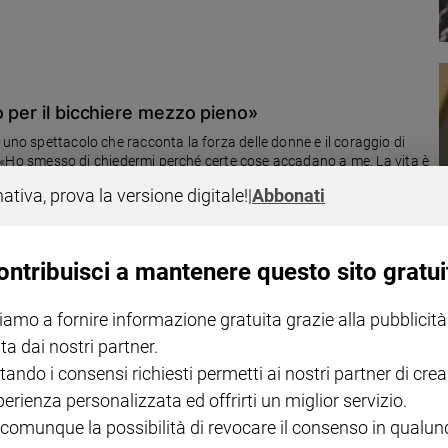
o per il bicchiere mezzo pieno»
 uno spettacolo che racconta la forza delle donne e il coraggio di
ce: «Ho smesso di chiedermi perché certe cose accadano a me. La vita è
ro»
nativa, prova la versione digitale!
|
Abbonati
ontribuisci a mantenere questo sito gratui
iamo a fornire informazione gratuita grazie alla pubblicità
ciamo a superare il gender gap
ta dai nostri partner.
Inps, perché guadagnano il 20 per cento in meno degli uomini, né in
 meno di un terzo dei quadri. La forbice peggiora anche con la
tando i consensi richiesti permetti ai nostri partner di crea
perienza personalizzata ed offrirti un miglior servizio.
 comunque la possibilità di revocare il consenso in qualu