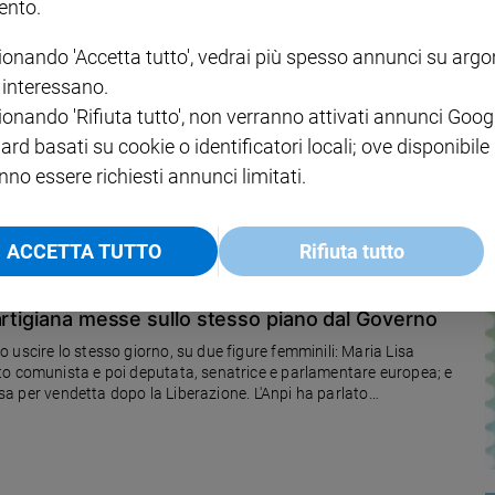
nto.
ionando 'Accetta tutto', vedrai più spesso annunci su arg
i interessano.
rici da Fondazione Airc: come avanzare la
ionando 'Rifiuta tutto', non verranno attivati annunci Goog
ard basati su cookie o identificatori locali; ove disponibile
to il premio Ricercata 2025 per sostenere con 20.000 euro una donna
nno essere richiesti annunci limitati.
ACCETTA TUTTO
Rifiuta tutto
artigiana messe sullo stesso piano dal Governo
 uscire lo stesso giorno, su due figure femminili: Maria Lisa
to comunista e poi deputata, senatrice e parlamentare europea; e
cisa per vendetta dopo la Liberazione. L'Anpi ha parlato
llo stesso piano ruoli assi diversi nelle Storia