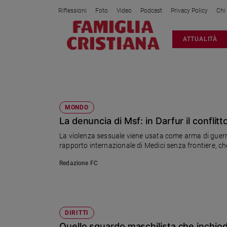
Riflessioni
Foto
Video
Podcast
Privacy Policy
Chi
Attualità
ATTUALITÀ
Italia
Cronaca
Politica
DONNE
Mondo
Economia
MONDO
La denuncia di Msf: in Darfur il conflit
Legalità
e
La violenza sessuale viene usata come arma di guerra
giustizia
rapporto internazionale di Medici senza frontiere, ch
Sport
Redazione FC
Interviste
Papa
Papa
DIRITTI
Quello sguardo maschilista che inchio