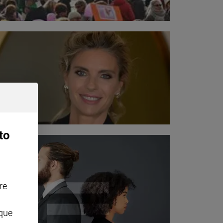
to
re
nque