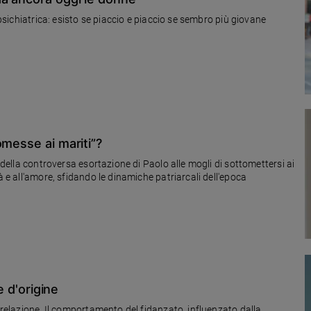
 psichiatrica: esisto se piaccio e piaccio se sembro più giovane
omesse ai mariti”?
a della controversa esortazione di Paolo alle mogli di sottomettersi ai
à e all'amore, sfidando le dinamiche patriarcali dell'epoca
e d'origine
a relazione. Il comportamento del fidanzato, influenzato dalla