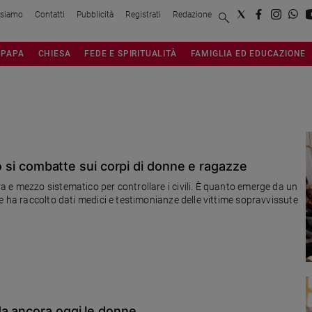
 siamo
Contatti
Pubblicità
Registrati
Redazione
PAPA
CHIESA
FEDE E SPIRITUALITÀ
FAMIGLIA ED EDUCAZIONE
to si combatte sui corpi di donne e ragazze
 e mezzo sistematico per controllare i civili. È quanto emerge da un
e ha raccolto dati medici e testimonianze delle vittime sopravvissute
da ancora oggi le donne