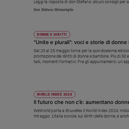
Leggi la risposta di don Stefano: alcuni consigli per
rischia di avere un mondo contro...
Sanremo
Don Stefano Stimamiglio
2026
Cinema,
Tv
e
DONNE E DIRITTI
streaming
"Unite e plurali": voci e storie di donne
Libri
Dal 23 al 25 maggio torna per la quindicesima edizio
Musica
promozione dei diritti di donne e bambine. Più di 50 e
talk, momenti formativi. Fra gli appuntamenti, un ap
Arte
Afghanistan, Palestina e Ucraina
Famiglia
ed
educazione
Genitori
WORLD INDEX 2024
e
Il futuro che non c’è: aumentano donne
figli
WeWorld porta a Bruxelles il World Index 2024: milion
Nonni
miraggio. L’Italia scivola sui diritti delle donne, e an
Coppia
Scuola