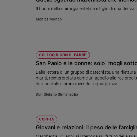
Chiesa
Il boom della chirurgia estetica è figlio di una deriva
Chiesa
Monica Mondo
Fede
e
spiritualità
Santi
Devozione
COLLOQUI CON IL PADRE
e
San Paolo e le donne: solo “mogli sott
fede
Dalla lettera di un gruppo di catechiste, una rilettur
Parola
mariti, reinterpretata come un appello alla reciprocit
del
del’apostolo e promuovendo l'uguaglianza.
giorno
Don Stefano Stimamiglio
Santo
del
giorno
COPPIA
Società
e
Giovani e relazioni: il peso delle famigli
valori
Margherita, 21 anni, si interroga sul futuro della su