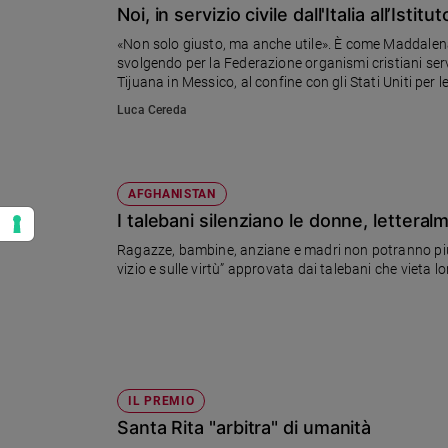
Noi, in servizio civile dall'Italia all’Ist
«Non solo giusto, ma anche utile». È come Maddalena e
svolgendo per la Federazione organismi cristiani serv
Tijuana in Messico, al confine con gli Stati Uniti per 
narcos.
Luca Cereda
AFGHANISTAN
I talebani silenziano le donne, letteral
Ragazze, bambine, anziane e madri non potranno più fa
vizio e sulle virtù” approvata dai talebani che vieta l
IL PREMIO
Santa Rita "arbitra" di umanità