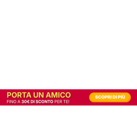
In alternativa, prova la versione digitale!
|
Abbonati
Contribuisci a mantenere questo sito gratuito
Riusciamo a fornire informazione gratuita grazie alla pubblicità erogata dai nostri
partner.
Accettando i consensi richiesti permetti ai nostri partner di creare un'esperienza