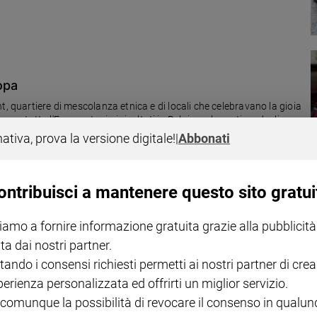
ropa
t, quartiere di mescolanza etnica e di locali che celebravano la gioia
rga a tutta l'Europa. I primi risultati in Belgio, nel quartiere degli
nativa, prova la versione digitale!
|
Abbonati
ontribuisci a mantenere questo sito gratui
iamo a fornire informazione gratuita grazie alla pubblicità
 migranti
ta dai nostri partner.
te dalla fine della Seconda guerra mondiale), Caritas Internationalis
tando i consensi richiesti permetti ai nostri partner di crea
o proprio dai vescovi belgi. La Caritas individua le case più adatte
 non accompagnati) e si fa carico dell'assistenza degli ospiti.
perienza personalizzata ed offrirti un miglior servizio.
 comunque la possibilità di revocare il consenso in qualu