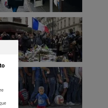
to
re
nque