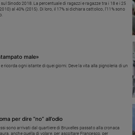
re sul Sinodo 2018. La percentuale di ragazzi e ragazze tra i 18 e i 25
10) al 40% (2015). Di loro, il 17% si dichiara cattolico, l'11% sono
o.
 stampato male»
 ricorda ogni istante di quei giorni. Deve la vita alla pignoleria di un
ma per dire “no” all’odio
ssi sono arrivati dal quartiere di Bruxelles passato alla cronaca
paura, anche quella di volare, per ascoltare Francesco, per