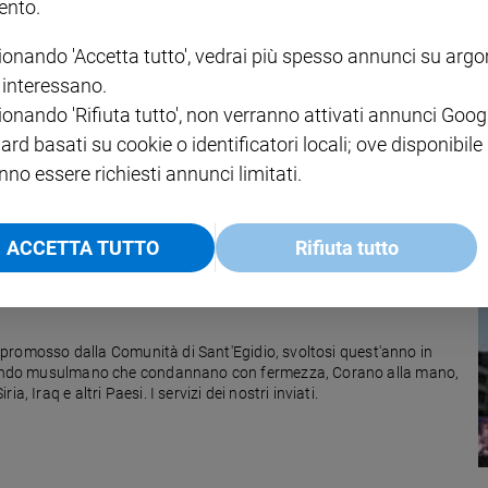
nto.
ionando 'Accetta tutto', vedrai più spesso annunci su arg
i interessano.
irito di Assisi
ionando 'Rifiuta tutto', non verranno attivati annunci Goog
sintetizza contenuti e prospettive dell'Incontro internazionale delle
ard basati su cookie o identificatori locali; ove disponibile
nno essere richiesti annunci limitati.
ACCETTA TUTTO
Rifiuta tutto
ce promosso dalla Comunità di Sant'Egidio, svoltosi quest'anno in
l mondo musulmano che condannano con fermezza, Corano alla mano,
, Iraq e altri Paesi. I servizi dei nostri inviati.