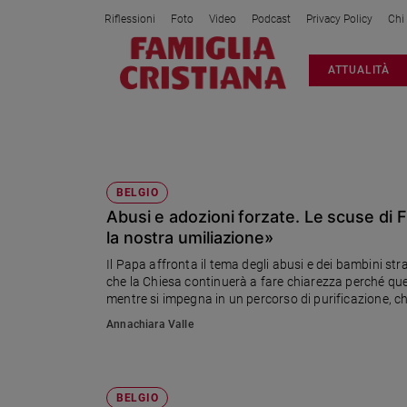
Riflessioni
Foto
Video
Podcast
Privacy Policy
Chi
Attualità
ATTUALITÀ
Italia
Cronaca
Politica
BELGIO
Mondo
Economia
BELGIO
Abusi e adozioni forzate. Le scuse di 
Legalità
e
la nostra umiliazione»
giustizia
Il Papa affronta il tema degli abusi e dei bambini st
Sport
che la Chiesa continuerà a fare chiarezza perché que
mentre si impegna in un percorso di purificazione, ch
Interviste
guerre. In serta l'incontro con 15 vittime di abusi
Annachiara Valle
Papa
Papa
BELGIO