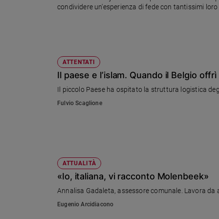
condividere un'esperienza di fede con tantissimi loro
Sanremo
2026
Cinema,
Tv
e
ATTENTATI
streaming
Il paese e l’islam. Quando il Belgio off
Libri
Il piccolo Paese ha ospitato la struttura logistica deg
Musica
Fulvio Scaglione
Arte
Famiglia
ed
educazione
Genitori
ATTUALITÀ
e
«Io, italiana, vi racconto Molenbeek»
figli
Annalisa Gadaleta, assessore comunale. Lavora da an
Nonni
Eugenio Arcidiacono
Coppia
Scuola