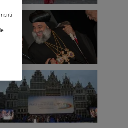
omenti
le