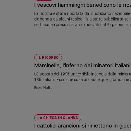
Chiesa
I vescovi fiamminghi benedicono le noz
Chiesa
La notizia è stata riportata dal quotidiano nazional
elaborata da alcuni teologi, "sia stata pubblicata se
Fede
settimana i presuli saranno ricevuti dal Papa per la l
e
(negativamente) sulla questione
spiritualità
Santi
Devozione
e
IL RICORDO
fede
Marcinelle, l'inferno dei minatori italiani
Parola
L'8 agosto del 1956 un terribile incendio della miniera 
del
136 italiani. Ecco che cosa accadde quel giorno che og
giorno
Enzo Natta
Santo
del
giorno
Società
LA CHIESA IN OLANDA
e
I cattolici arancioni si rimettono in gioc
valori