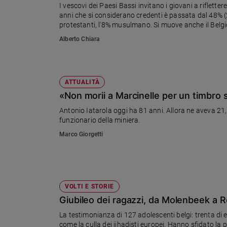
I vescovi dei Paesi Bassi invitano i giovani a riflette
Ambiente
anni che si considerano credenti è passata dal 48% (20
e
protestanti, l'8% musulmano. Si muove anche il Belgi
Creato
Alberto Chiara
Volontariato
Diritti
Aziende
di
ATTUALITÀ
valore
«Non morii a Marcinelle per un timbro
Caso
Antonio Iatarola oggi ha 81 anni. Allora ne aveva 21, e
della
funzionario della miniera.
settimana
Marco Giorgetti
Migranti
Diversità
e
inclusione
Costume
VOLTI E STORIE
Giubileo dei ragazzi, da Molenbeek a Ro
Cultura
La testimonianza di 127 adolescenti belgi: trenta di e
e
spettacoli
come la culla dei jihadisti europei. Hanno sfidato la 