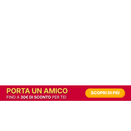
In alternativa, prova la versione digitale!
|
Abbonati
Contribuisci a mantenere questo sito gratuito
Riusciamo a fornire informazione gratuita grazie alla pubblicità erogata dai nostri
partner.
Accettando i consensi richiesti permetti ai nostri partner di creare un'esperienza