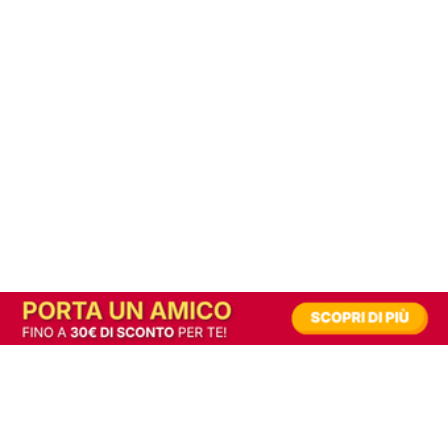
In alternativa, prova la versione digitale!
|
Abbonati
Contribuisci a mantenere questo sito gratuito
Riusciamo a fornire informazione gratuita grazie alla pubblicità erogata dai nostri
partner.
Accettando i consensi richiesti permetti ai nostri partner di creare un'esperienza