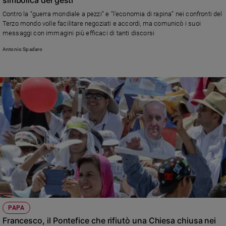
Ambiente
Contro la “guerra mondiale a pezzi” e “l’economia di rapina” nei confronti del
e
Terzo mondo volle facilitare negoziati e accordi, ma comunicò i suoi
Creato
messaggi con immagini più efficaci di tanti discorsi
Volontariato
Antonio Spadaro
Diritti
Aziende
di
valore
Caso
della
settimana
Migranti
Diversità
e
inclusione
Costume
Cultura
PAPA
e
Francesco, il Pontefice che rifiutò una Chiesa chiusa nei
spettacoli