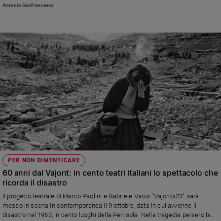
ricerca della verità" (Vallecchi): «I caduti sono stati giustamente onorati,
Antonio Sanfrancesco
quelli venuti dopo, che rimisero in piedi tutto in una situazione drammatica,
dimenticati»
PER NON DIMENTICARE
60 anni dal Vajont: in cento teatri italiani lo spettacolo che
ricorda il disastro
II progetto teatrale di Marco Paolini e Gabriele Vacis "Vajonts23" sarà
messo in scena in contemporanea il 9 ottobre, data in cui avvenne il
disastro nel 1963, in cento luoghi della Penisola. Nella tragedia persero la