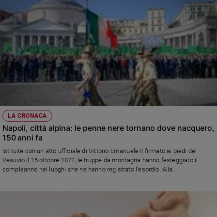
LA CRONACA
Napoli, città alpina: le penne nere tornano dove nacquero,
150 anni fa
Istituite con un atto ufficiale di Vittorio Emanuele II firmato ai piedi del
Vesuvio il 15 ottobre 1872, le truppe da montagna hanno festeggiato il
compleanno nei luoghi che ne hanno registrato l'esordio. Alla
manifestazione conclusiva hanno preso parte anche il capo di Stato
maggiore della Difesa, l'ammiraglio Giuseppe Cavo Dragone, il Capo di
Stato maggiore dell'Esercito, il generale Pietro Serino, e il comandante del
Corpo degli alpini, il generale Ignazio Gamba