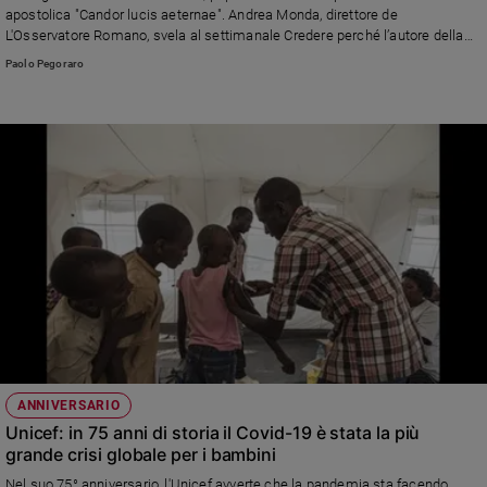
apostolica "Candor lucis aeternae". Andrea Monda, direttore de
L'Osservatore Romano, svela al settimanale Credere perché l’autore della
Divina Commedia è il “poeta del cuore” del Santo Padre. E c’è lo zampino di
Paolo Pegoraro
nonna Rosa...
ANNIVERSARIO
Unicef: in 75 anni di storia il Covid-19 è stata la più
grande crisi globale per i bambini
Nel suo 75° anniversario, l'Unicef avverte che la pandemia sta facendo