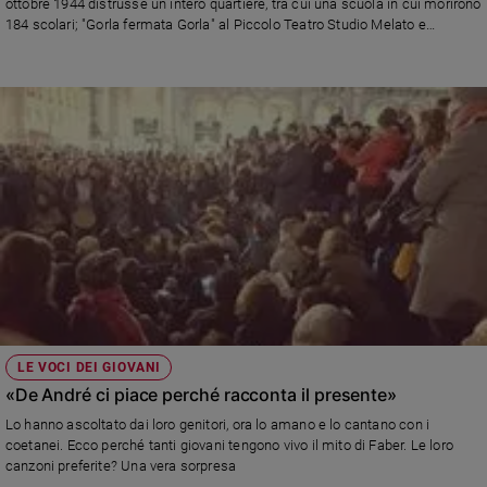
ottobre 1944 distrusse un intero quartiere, tra cui una scuola in cui morirono
184 scolari; "Gorla fermata Gorla" al Piccolo Teatro Studio Melato e
"Rinascere dopo le macerie" al Teatro Officina e al Monumento dei piccoli
martiri di Gorla
LE VOCI DEI GIOVANI
«De André ci piace perché racconta il presente»
Lo hanno ascoltato dai loro genitori, ora lo amano e lo cantano con i
coetanei. Ecco perché tanti giovani tengono vivo il mito di Faber. Le loro
canzoni preferite? Una vera sorpresa