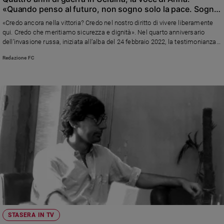
«Quando penso al futuro, non sogno solo la pace. Sogno
e
la giustizia»
giovani
«Credo ancora nella vittoria? Credo nel nostro diritto di vivere liberamente
qui. Credo che meritiamo sicurezza e dignità». Nel quarto anniversario
Adolescenza
dell’invasione russa, iniziata all’alba del 24 febbraio 2022, la testimonianza e
Bioetica
le riflessioni di una giovane ucraina
Redazione FC
Vai
Riflessioni
Foto
Video
Podcast
STASERA IN TV
Privacy