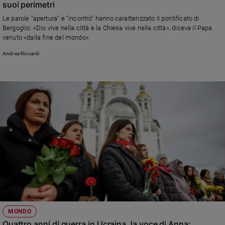
suoi perimetri
Sanremo
Le parole “apertura” e “incontro” hanno caratterizzato il pontificato di
2026
Bergoglio: «Dio vive nella città e la Chiesa vive nella città», diceva il Papa
Cinema,
venuto «dalla fine del mondo»
Tv
Andrea Riccardi
e
streaming
Libri
Musica
Arte
Famiglia
ed
educazione
Genitori
e
figli
Nonni
Coppia
MONDO
Quattro anni di guerra in Ucraina, la voce di Anna:
Scuola