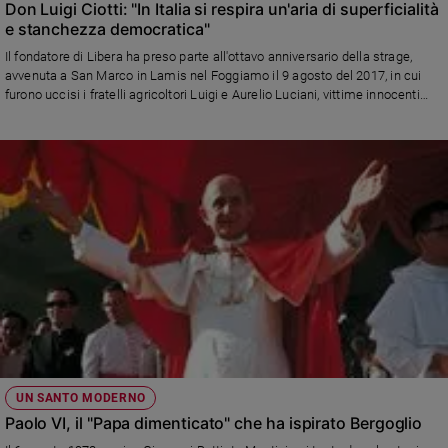
Don Luigi Ciotti: "In Italia si respira un'aria di superficialità
e stanchezza democratica"
Il fondatore di Libera ha preso parte all'ottavo anniversario della strage,
avvenuta a San Marco in Lamis nel Foggiamo il 9 agosto del 2017, in cui
furono uccisi i fratelli agricoltori Luigi e Aurelio Luciani, vittime innocenti
della violenza mafiosa. "La fame di giustizia e verità deve accompagnarci
sempre", è stato l'appello del sacerdote
UN SANTO MODERNO
Paolo VI, il "Papa dimenticato" che ha ispirato Bergoglio