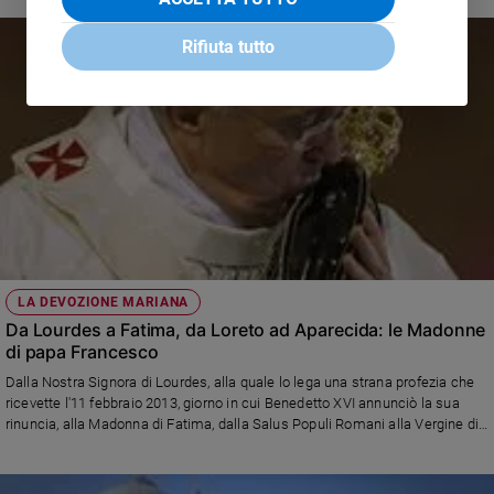
Rifiuta tutto
LA DEVOZIONE MARIANA
Da Lourdes a Fatima, da Loreto ad Aparecida: le Madonne
di papa Francesco
Dalla Nostra Signora di Lourdes, alla quale lo lega una strana profezia che
ricevette l'11 febbraio 2013, giorno in cui Benedetto XVI annunciò la sua
rinuncia, alla Madonna di Fatima, dalla Salus Populi Romani alla Vergine di
Loreto e quella di Aparecida: le effigi mariane verso cui Bergoglio ha
maggior slancio