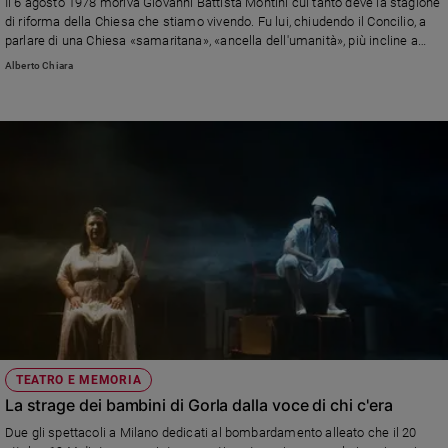
Il 6 agosto 1978 moriva Giovanni Battista Montini cui tanto deve la stagione
di riforma della Chiesa che stiamo vivendo. Fu lui, chiudendo il Concilio, a
parlare di una Chiesa «samaritana», «ancella dell'umanità», più incline a
«incoraggianti rimedi» che a «deprimenti diagnosi», a «messaggi di fiducia»
Alberto Chiara
che a «funesti presagi»
TEATRO E MEMORIA
La strage dei bambini di Gorla dalla voce di chi c'era
Due gli spettacoli a Milano dedicati al bombardamento alleato che il 20