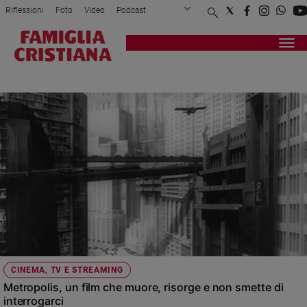
Riflessioni
Foto
Video
Podcast
Privacy Policy
Chi siamo
Contatti
Pubblicità
Attualità
Registrati
Redazione
Italia
ANNIVERSARIO
Cronaca
Politica
Mondo
Economia
Legalità
e
giustizia
Sport
Interviste
Papa
CINEMA, TV E STREAMING
Papa
Metropolis, un film che muore, risorge e non smette di
interrogarci