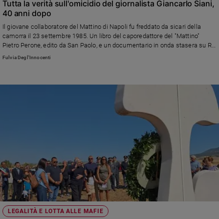
Tutta la verità sull'omicidio del giornalista Giancarlo Siani,
Policy
40 anni dopo
Il giovane collaboratore del Mattino di Napoli fu freddato da sicari della
Chi
camorra il 23 settembre 1985. Un libro del caporedattore del "Mattino"
Pietro Perone, edito da San Paolo, e un documentario in onda stasera su Rai
siamo
3, a cui ha collaborato lo stesso Perone, ricostruiscono la vicenda rivelando
Fulvia Degl'Innocenti
anche particolari inediti e mettendo in luce punti ancora oscuri. Nell'articolo
anche un breve estratto del libro
Contatti
Pubblicità
Registrati
Redazione
Social
LEGALITÀ E LOTTA ALLE MAFIE