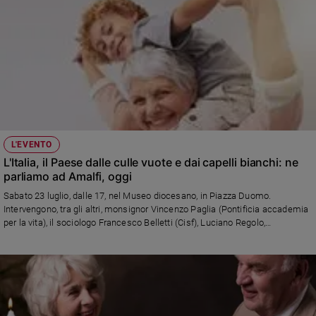
L'EVENTO
L'Italia, il Paese dalle culle vuote e dai capelli bianchi: ne
parliamo ad Amalfi, oggi
Sabato 23 luglio, dalle 17, nel Museo diocesano, in Piazza Duomo.
Intervengono, tra gli altri, monsignor Vincenzo Paglia (Pontificia accademia
per la vita), il sociologo Francesco Belletti (Cisf), Luciano Regolo,
condirettore di Famiglia Cristiana. Videomessaggio della ministra Elena
Bonetti. Politica, società e Chiesa alla vigilia della seconda Giornata
mondiale dei nonni e degli anziani. E in occasione dei 90 anni del nostro
giornale. Diretta Facebook sull'account di Famiglia Cristiana