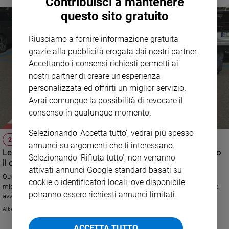
Contribuisci a mantenere
questo sito gratuito
Riusciamo a fornire informazione gratuita
grazie alla pubblicità erogata dai nostri partner.
Accettando i consensi richiesti permetti ai
nostri partner di creare un'esperienza
personalizzata ed offrirti un miglior servizio.
Avrai comunque la possibilità di revocare il
consenso in qualunque momento.
Selezionando 'Accetta tutto', vedrai più spesso
25MO DI MATRIMONIO
annunci su argomenti che ti interessano.
Le vesciche ai piedi e l'amore: ecco cosa mi ha insegnato
Selezionando 'Rifiuta tutto', non verranno
il cammino di Santiago
attivati annunci Google standard basati su
Quel pezzo di cammino così faticoso e inaspettato rappresentava la
cookie o identificatori locali; ove disponibile
migliore metafora di tutto ciò che nella nostra storia d’amore insieme era
potranno essere richiesti annunci limitati.
avvenuto contro ogni nostra aspettativa (di Alberto Pellai)
Alberto Pellai
ACCETTA TUTTO