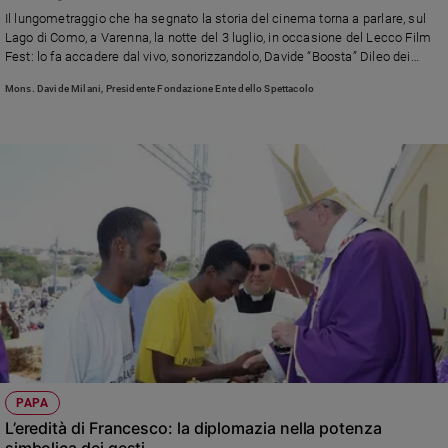
Chiesa
Il lungometraggio che ha segnato la storia del cinema torna a parlare, sul
Chiesa
Lago di Como, a Varenna, la notte del 3 luglio, in occasione del Lecco Film
Fest: lo fa accadere dal vivo, sonorizzandolo, Davide “Boosta” Dileo dei
“Subsonica”
Fede
Mons. Davide Milani, Presidente Fondazione Ente dello Spettacolo
e
spiritualità
Santi
Devozione
e
fede
Parola
del
giorno
Santo
del
giorno
Società
PAPA
e
L’eredità di Francesco: la diplomazia nella potenza
valori
simbolica dei gesti