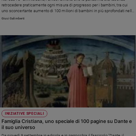
retrocedere praticamente ogni misura di progresso per i bambini, tra cui
uno sconcertante aumento di 100 milioni di bambini in più sprofondati nella
povertà, circa 1,8 bambini ogni secondo da metà marzo 2020
Giusi Galimberti
INIZIATIVE SPECIALI
Famiglia Cristiana, uno speciale di 100 pagine su Dante e
il suo universo
Da giovedì 9 settembre in edicola e in parrocchia il fascicolo "Dante, il