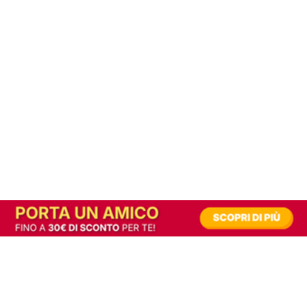
In alternativa, prova la versione digitale!
|
Abbonati
Contribuisci a mantenere questo sito gratuito
Riusciamo a fornire informazione gratuita grazie alla pubblicità erogata dai nostri
partner.
Accettando i consensi richiesti permetti ai nostri partner di creare un'esperienza