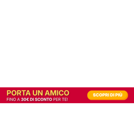
In alternativa, prova la versione digitale!
|
Abbonati
Contribuisci a mantenere questo sito gratuito
Riusciamo a fornire informazione gratuita grazie alla pubblicità erogata dai nostri
partner.
Accettando i consensi richiesti permetti ai nostri partner di creare un'esperienza