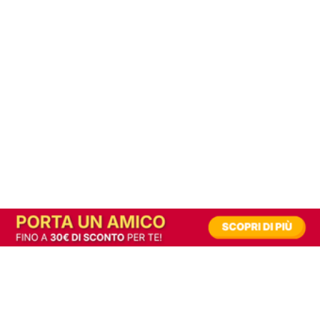
In alternativa, prova la versione digitale!
|
Abbonati
Contribuisci a mantenere questo sito gratuito
Riusciamo a fornire informazione gratuita grazie alla pubblicità erogata dai nostri
partner.
Accettando i consensi richiesti permetti ai nostri partner di creare un'esperienza