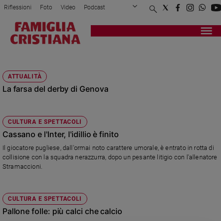
Riflessioni
Foto
Video
Podcast
Privacy Policy
Chi siamo
Contatti
Pubblicità
Attualità
Registrati
Redazione
Italia
SAMPDORIA
Cronaca
ATTUALITÀ
Politica
La farsa del derby di Genova
Mondo
Economia
Legalità
CULTURA E SPETTACOLI
e
Cassano e l'Inter, l'idillio è finito
giustizia
Il giocatore pugliese, dall'ormai noto carattere umorale, è entrato in rotta di
Sport
collisione con la squadra nerazzurra, dopo un pesante litigio con l'allenatore
Interviste
Stramaccioni.
Papa
CULTURA E SPETTACOLI
Papa
Pallone folle: più calci che calcio