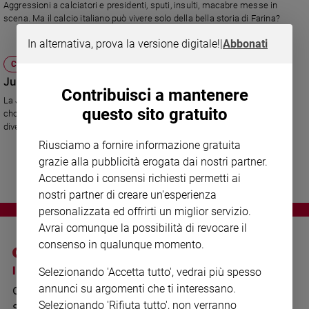
Chiesa
Aggressioni a calciatori e presidenti, sputi, insulti, macabre messe in
scena. Ma il calcio italiano può vivere solo della bella storia di Farina?
Chiesa
In alternativa, prova la versione digitale!
|
Abbonati
Fede
CULTURA E SPETTACOLI
e
spiritualità
Juve, dove vai? Samp, quando torni?
Contribuisci a mantenere
La Juventus fuori dalle Coppe, la Sampdoria in serie B. I due verdetti più
Santi
questo sito gratuito
choccanti del campionato nascondono realtà tecniche ed economiche
Devozione
diverse.
e
Riusciamo a fornire informazione gratuita
fede
grazie alla pubblicità erogata dai nostri partner.
Parola
Accettando i consensi richiesti permetti ai
del
nostri partner di creare un'esperienza
giorno
personalizzata ed offrirti un miglior servizio.
Santo
del
Avrai comunque la possibilità di revocare il
giorno
consenso in qualunque momento.
I SITI SAN PAOLO
NOTE LEGALI
Società
Selezionando 'Accetta tutto', vedrai più spesso
e
annunci su argomenti che ti interessano.
GRUPPO EDITORIALE
PRIVACY POLICY
valori
Selezionando 'Rifiuta tutto', non verranno
SAN PAOLO