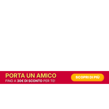
In alternativa, prova la versione digitale!
|
Abbonati
Contribuisci a mantenere questo sito gratuito
Riusciamo a fornire informazione gratuita grazie alla pubblicità erogata dai nostri
partner.
Accettando i consensi richiesti permetti ai nostri partner di creare un'esperienza