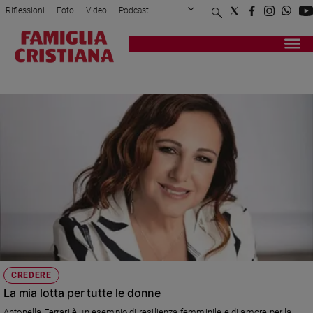
Riflessioni
Foto
Video
Podcast
Privacy Policy
Chi siamo
Contatti
Pubblicità
Attualità
Registrati
Redazione
Italia
SLA
Cronaca
Politica
Mondo
Economia
Legalità
e
giustizia
Sport
Interviste
Papa
CREDERE
Papa
La mia lotta per tutte le donne
Antonella Ferrari è un esempio di resilienza femminile e di amore per la