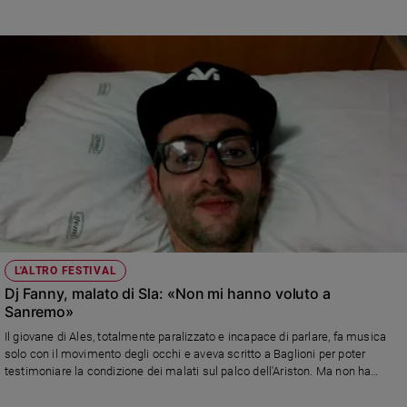
occasione del Global Day sulla SLA che si celebra in tutto il mondo il 21
giugno. AISLA inoltre promuove una veleggiata sul Mar Tirreno con partenza
da Piombino con un veliero attrezzato per ospitare le persone con SLA, in
linea con il messaggio della Giornata Mondiale, “SLA senza confini”.
L'ALTRO FESTIVAL
Dj Fanny, malato di Sla: «Non mi hanno voluto a
Sanremo»
Il giovane di Ales, totalmente paralizzato e incapace di parlare, fa musica
solo con il movimento degli occhi e aveva scritto a Baglioni per poter
testimoniare la condizione dei malati sul palco dell'Ariston. Ma non ha
ricevuto risposta