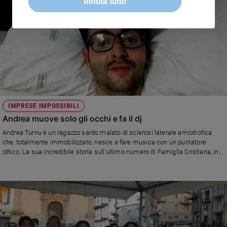
Rifiuta tutto
IMPRESE IMPOSSIBILI
Andrea muove solo gli occhi e fa il dj
Andrea Turnu è un ragazzo sardo malato di sclerosi laterale amiotrofica
che, totalmente immobilizzato, riesce a fare musica con un puntatore
ottico. La sua incredibile storia sull'ultimo numero di Famiglia Cristiana, in
edicola e in parrocchia.