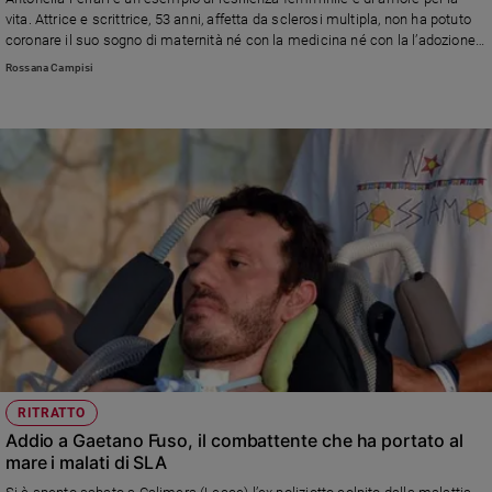
Chiesa
vita. Attrice e scrittrice, 53 anni, affetta da sclerosi multipla, non ha potuto
Chiesa
coronare il suo sogno di maternità né con la medicina né con la l’adozione.
E ora si batte affinché «l’idoneità dell’amore di una famiglia non si misuri
Rossana Campisi
con una diagnosi scientifica». Per questo alla vigilia dell’8 marzo, Giornata
Fede
internazionale delle donne, le dedichiamo una lunga intervista e la copertina
e
spiritualità
di Credere.
Santi
Devozione
e
fede
Parola
del
giorno
Santo
del
giorno
RITRATTO
Società
Addio a Gaetano Fuso, il combattente che ha portato al
e
mare i malati di SLA
valori