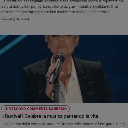
Le restrizioni per arginare il contagio da Coronavirus vanno a impattare sui
servizi domiciliari per persone affette da gravi malattie invalidanti. Ci si
Sanremo
attrezza per non far mancare loro assistenza anche se da remoto
2026
Fulvia Degl'Innocenti
Cinema,
Tv
e
streaming
Libri
Musica
Arte
Famiglia
ed
educazione
Genitori
e
figli
IL VESCOVO COMMENTA SANREMO
Nonni
Il Festival? Celebra la musica cantando la vita
Coppia
La pienezza della testimonianza dell'amore nella canzone fuori gara "Io sto
Scuola