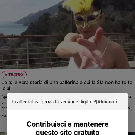
A TEATRO
Lola: la vera storia di una ballerina a cui la Sla non ha tolto
le ali
Apollonia D’Arienzo era una ballerina classica con una sua scuola di danza,
In alternativa, prova la versione digitale!
|
Abbonati
un marito e un figlio ancora piccolo quando, 21 anni fa, si manifestarono i
primi sintomi della Sla. La malattia ha tentato di toglierle tutto, ma «la sua è
la storia di una donna che ha creato cultura non arrendendosi mai»
Rosanna Biffi
Contribuisci a mantenere
questo sito gratuito