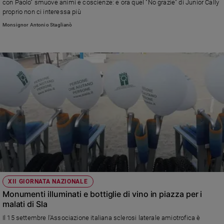
con Paolo" smuove animi e coscienze: e ora quel "No grazie" di Junior Cally
e
proprio non ci interessa più
giovani
Monsignor Antonio Staglianò
Adolescenza
Bioetica
Vai
Riflessioni
Foto
Video
XII GIORNATA NAZIONALE
Monumenti illuminati e bottiglie di vino in piazza per i
Podcast
malati di Sla
Il 15 settembre l'Associazione italiana sclerosi laterale amiotrofica è
Privacy