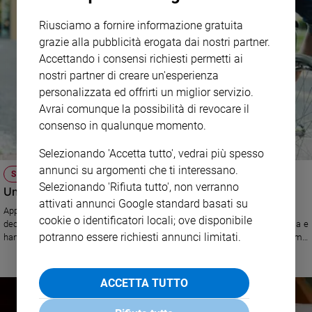
Riusciamo a fornire informazione gratuita
grazie alla pubblicità erogata dai nostri partner.
Accettando i consensi richiesti permetti ai
nostri partner di creare un'esperienza
personalizzata ed offrirti un miglior servizio.
Avrai comunque la possibilità di revocare il
consenso in qualunque momento.
Selezionando 'Accetta tutto', vedrai più spesso
annunci su argomenti che ti interessano.
SPERANZA PER I MALATI
Selezionando 'Rifiuta tutto', non verranno
Un nuovo farmaco per la Sla
attivati annunci Google standard basati su
Approvato dall'azienda italiana del farmaco il Radicut che rallenta il
cookie o identificatori locali; ove disponibile
decadimento funzionale di quei malati che ancora resprtano in autonomia e
potranno essere richiesti annunci limitati.
hanno una disabilità moderata. Messo a punto in Giappone, l'Italia è il primo
paese europeo in cui viene introdotto
ACCETTA TUTTO