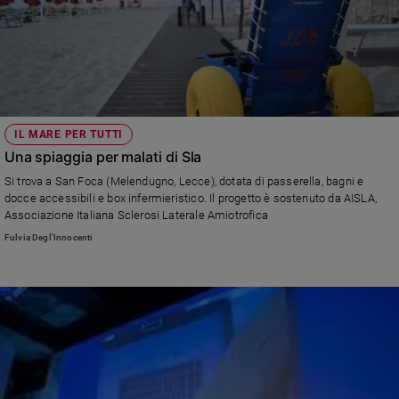
IL MARE PER TUTTI
Una spiaggia per malati di Sla
Si trova a San Foca (Melendugno, Lecce), dotata di passerella, bagni e
docce accessibili e box infermieristico. Il progetto è sostenuto da AISLA,
Associazione Italiana Sclerosi Laterale Amiotrofica
Fulvia Degl'Innocenti