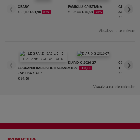
GBABY
FAMIGLIA CRISTIANA
GBABY DIGITA
❮
❯
€ 34,80
€ 21,90
€ 104,00
€ 83,00
ABBONAMEN
37%
20%
€ 16,99
Visualizza tutte le riviste
DIARIO G 2026-27
COLLANA ARS
❮
❯
LE GRANDI BASILICHE ITALIANE
€ 8,90
1 - 2
- € 8,90
- VOL DA 1 AL 5
€ 18,50
€ 64,50
Visualizza tutte le collection