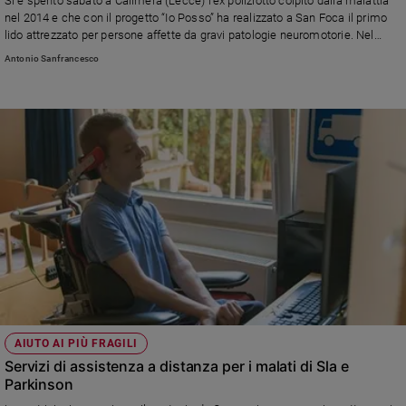
Si è spento sabato a Calimera (Lecce) l’ex poliziotto colpito dalla malattia
Ambiente
nel 2014 e che con il progetto “Io Posso” ha realizzato a San Foca il primo
e
lido attrezzato per persone affette da gravi patologie neuromotorie. Nel
Creato
2018 Mattarella lo aveva nominato Cavaliere della Repubblica. funerali
Antonio Sanfrancesco
domenica 15 celebrati da don Luigi Ciotti
Volontariato
Diritti
Aziende
di
valore
Caso
della
settimana
Migranti
Diversità
e
inclusione
Costume
AIUTO AI PIÙ FRAGILI
Servizi di assistenza a distanza per i malati di Sla e
Cultura
Parkinson
e
spettacoli