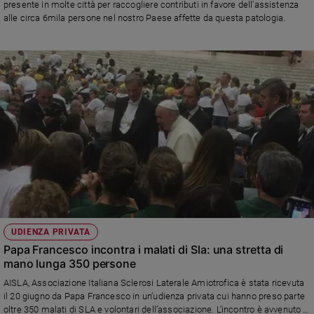
presente in molte città per raccogliere contributi in favore dell'assistenza
Policy
alle circa 6mila persone nel nostro Paese affette da questa patologia.
Chi
siamo
Contatti
Pubblicità
Registrati
Redazione
UDIENZA PRIVATA
Papa Francesco incontra i malati di Sla: una stretta di
Social
mano lunga 350 persone
AISLA, Associazione Italiana Sclerosi Laterale Amiotrofica è stata ricevuta
il 20 giugno da Papa Francesco in un’udienza privata cui hanno preso parte
oltre 350 malati di SLA e volontari dell’associazione. L’incontro è avvenuto in