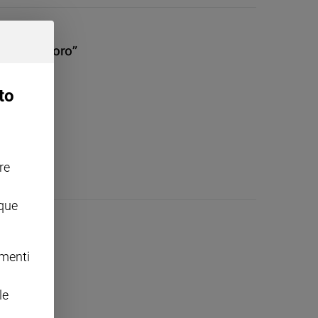
 “suor lavoro”
to
re
nque
omenti
le