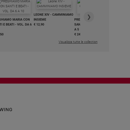
IN DIALO
LEONE XIV - CAMMINIAMO
€ 34,90
❯
GHIAMO MARIA CON
INSIEME
PREGHIAMO MARIA CON
I E BEATI - VOL. DA 6
€ 12,90
SANTI E BEATI - VOL. DA 1
A 5
,50
€ 24,50
Visualizza tutte le collection
OWING