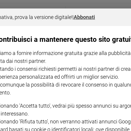
SUOR RAFFELLA SOGA
nativa, prova la versione digitale!
|
Abbonati
ra Covid e naufraghi»
In bici per i giovani, ecco
ontribuisci a mantenere questo sito gratui
iamo a fornire informazione gratuita grazie alla pubblicità
ta dai nostri partner.
tando i consensi richiesti permetti ai nostri partner di crea
perienza personalizzata ed offrirti un miglior servizio.
 comunque la possibilità di revocare il consenso in qualu
nto.
ionando 'Accetta tutto', vedrai più spesso annunci su arg
i interessano.
ionando 'Rifiuta tutto', non verranno attivati annunci Goog
ard basati su cookie o identificatori locali; ove disponibile
LEGGI ALTRO