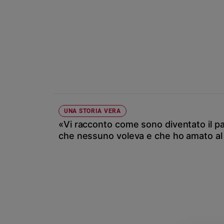
Ambiente
e
Creato
Volontariato
Diritti
Aziende
di
valore
Caso
UNA STORIA VERA
della
settimana
«Vi racconto come sono diventato il pa
che nessuno voleva e che ho amato al
Migranti
Diversità
e
inclusione
Costume
Cultura
e
spettacoli