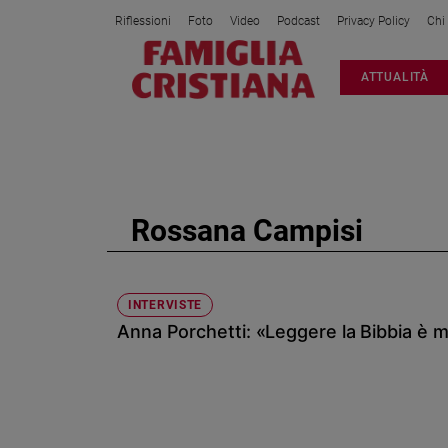
Riflessioni
Foto
Video
Podcast
Privacy Policy
Chi
Attualità
ATTUALITÀ
Italia
Cronaca
Politica
Mondo
Economia
Rossana Campisi
Legalità
e
giustizia
Sport
INTERVISTE
Anna Porchetti: «Leggere la Bibbia è me
Interviste
Papa
Papa