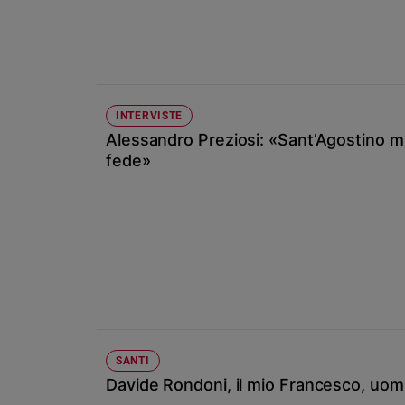
Chiesa
Chiesa
Fede
e
spiritualità
INTERVISTE
Santi
Alessandro Preziosi: «Sant’Agostino mi 
Devozione
fede»
e
fede
Parola
del
giorno
Santo
del
giorno
Società
SANTI
e
Davide Rondoni, il mio Francesco, uomo 
valori