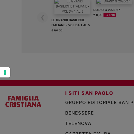
Policy
DIARIO G 2026-27
€ 8,90
- € 8,90
❮
LE GRANDI BASILICHE
Chi
ITALIANE - VOL DA 1 AL 5
€ 64,50
siamo
Contatti
Pubblicità
Registrati
I SITI SAN PAOLO
Redazione
GRUPPO EDITORIALE SAN 
BENESSERE
Social
TELENOVA
GAZZETTA D'ALBA