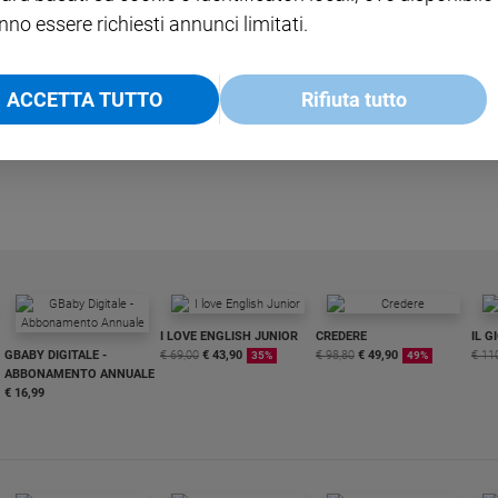
nno essere richiesti annunci limitati.
ACCETTA TUTTO
Rifiuta tutto
I LOVE ENGLISH JUNIOR
CREDERE
IL G
GBABY DIGITALE -
€ 69,00
€ 43,90
€ 98,80
€ 49,90
€ 11
35%
49%
ABBONAMENTO ANNUALE
€ 16,99