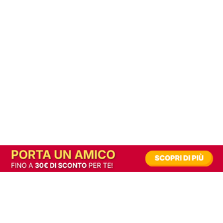
In alternativa, prova la versione digitale!
|
Abbonati
Contribuisci a mantenere questo sito gratuito
Riusciamo a fornire informazione gratuita grazie alla pubblicità erogata dai nostri
partner.
Accettando i consensi richiesti permetti ai nostri partner di creare un'esperienza