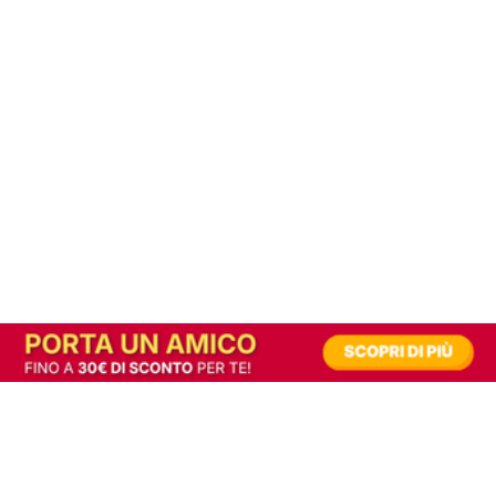
In alternativa, prova la versione digitale!
|
Abbonati
Contribuisci a mantenere questo sito gratuito
Riusciamo a fornire informazione gratuita grazie alla pubblicità erogata dai nostri
partner.
Accettando i consensi richiesti permetti ai nostri partner di creare un'esperienza