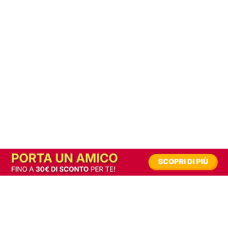
In alternativa, prova la versione digitale!
|
Abbonati
Contribuisci a mantenere questo sito gratuito
Riusciamo a fornire informazione gratuita grazie alla pubblicità erogata dai nostri
partner.
Accettando i consensi richiesti permetti ai nostri partner di creare un'esperienza