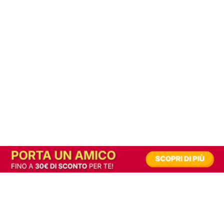
In alternativa, prova la versione digitale!
|
Abbonati
Contribuisci a mantenere questo sito gratuito
Riusciamo a fornire informazione gratuita grazie alla pubblicità erogata dai nostri
partner.
Accettando i consensi richiesti permetti ai nostri partner di creare un'esperienza