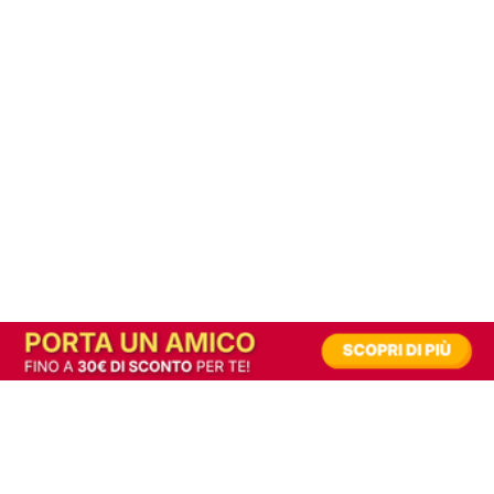
In alternativa, prova la versione digitale!
|
Abbonati
Contribuisci a mantenere questo sito gratuito
Riusciamo a fornire informazione gratuita grazie alla pubblicità erogata dai nostri
partner.
Accettando i consensi richiesti permetti ai nostri partner di creare un'esperienza