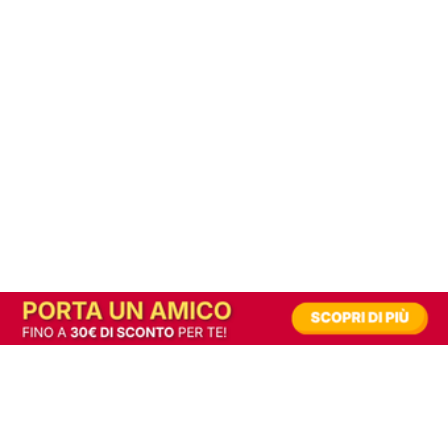
In alternativa, prova la versione digitale!
|
Abbonati
Contribuisci a mantenere questo sito gratuito
Riusciamo a fornire informazione gratuita grazie alla pubblicità erogata dai nostri
partner.
Accettando i consensi richiesti permetti ai nostri partner di creare un'esperienza