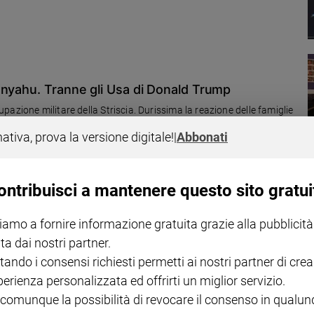
anyahu. Tranne gli Usa di Donald Trump
azione militare della Striscia. Durissima la reazione delle famiglie
ico di Israele. Intanto, oggi è partita la seconda fase della missione
nativa, prova la versione digitale!
|
Abbonati
aliana per creare un ponte aereo tra la Giordania e la Striscia di Gaza
ontribuisci a mantenere questo sito gratui
iamo a fornire informazione gratuita grazie alla pubblicità
u per l'occupazione di Gaza city
ta dai nostri partner.
iato dall'ufficio del premier, ignorando gli avvertimenti dei vertici
tando i consensi richiesti permetti ai nostri partner di crea
orum delle famiglie degli ostaggi, nonché del primo ministro
perienza personalizzata ed offrirti un miglior servizio.
 le forniture di armi a Israele
 comunque la possibilità di revocare il consenso in qualu