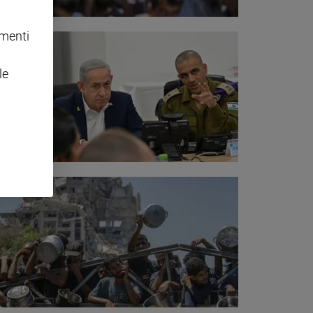
omenti
le