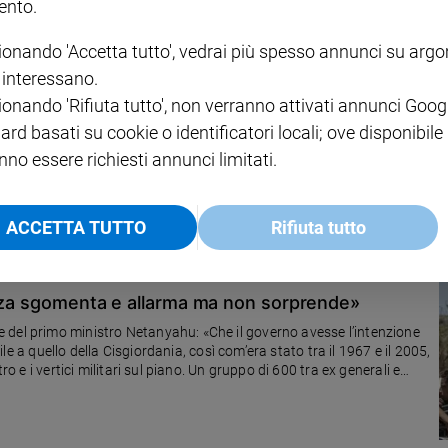
nto.
ionando 'Accetta tutto', vedrai più spesso annunci su arg
i interessano.
 chi si oppone a Netanyahu
ionando 'Rifiuta tutto', non verranno attivati annunci Goog
erazione. Ma molti all'interno del Paese sono contrari, dal capo di
ard basati su cookie o identificatori locali; ove disponibile
zza, fino alle famiglie degli ostaggi
nno essere richiesti annunci limitati.
ACCETTA TUTTO
Rifiuta tutto
Gaza sgomenta e allarma ma non sorprende»
 del primo ministro Netanyahu: «Che il governo avesse l’intenzione
mile a quello della Cisgiordania, così com’era stato tra il 1967 e il 2005,
ro e i vertici militari sul piano. Un gruppo di 600 tra ex generali e
per convincere Tel Aviv a trattare ancora con Hamas