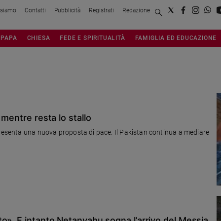
 siamo
Contatti
Pubblicità
Registrati
Redazione
PAPA
CHIESA
FEDE E SPIRITUALITÀ
FAMIGLIA ED EDUCAZIONE
 mentre resta lo stallo
presenta una nuova proposta di pace. Il Pakistan continua a mediare
o». E intanto Netanyahu sogna l’arrivo del Messia