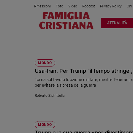
Riflessioni
Foto
Video
Podcast
Privacy Policy
Chi
Attualità
ATTUALITÀ
Italia
Cronaca
Politica
NETANYAHU
Mondo
Economia
MONDO
Usa-Iran. Per Trump “il tempo stringe”,
Legalità
e
Torna sul tavolo l’opzione militare, mentre Teheran 
giustizia
per evitare la ripresa della guerra
Sport
Roberto Zichittella
Interviste
Papa
Papa
MONDO
Trump e la sua guerra «per divertiment