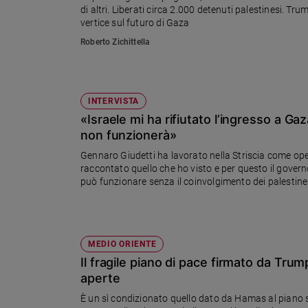
di altri. Liberati circa 2.000 detenuti palestinesi. Trump
Ambiente
vertice sul futuro di Gaza
e
Creato
Roberto Zichittella
Volontariato
Diritti
Aziende
INTERVISTA
di
«Israele mi ha rifiutato l’ingresso a Ga
valore
non funzionerà»
Caso
della
Gennaro Giudetti ha lavorato nella Striscia come ope
settimana
raccontato quello che ho visto e per questo il governo
può funzionare senza il coinvolgimento dei palestine
Migranti
Diversità
e
inclusione
MEDIO ORIENTE
Costume
Il fragile piano di pace firmato da Tru
aperte
Cultura
e
È un sì condizionato quello dato da Hamas al piano s
spettacoli