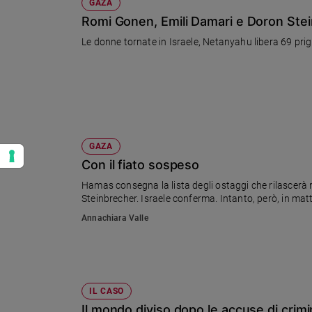
GAZA
Romi Gonen, Emili Damari e Doron Stein
Le donne tornate in Israele, Netanyahu libera 69 prig
GAZA
Con il fiato sospeso
Hamas consegna la lista degli ostaggi che rilascerà 
Steinbrecher. Israele conferma. Intanto, però, in ma
Annachiara Valle
IL CASO
Il mondo diviso dopo le accuse di crimi