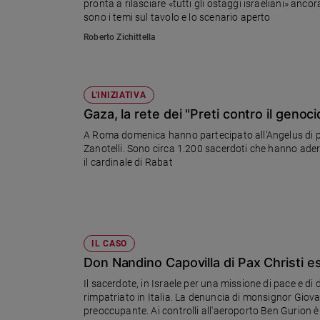
pronta a rilasciare «tutti gli ostaggi israeliani» anco
sono i temi sul tavolo e lo scenario aperto
Sanremo
2026
Roberto Zichittella
Cinema,
Tv
e
L'INIZIATIVA
streaming
Gaza, la rete dei "Preti contro il genoci
Libri
A Roma domenica hanno partecipato all'Angelus di pa
Musica
Zanotelli. Sono circa 1.200 sacerdoti che hanno aderit
Arte
il cardinale di Rabat
Famiglia
ed
educazione
Genitori
IL CASO
e
Don Nandino Capovilla di Pax Christi es
figli
Nonni
Il sacerdote, in Israele per una missione di pace e di
rimpatriato in Italia. La denuncia di monsignor Giov
Coppia
preoccupante. Ai controlli all'aeroporto Ben Gurion è
Scuola