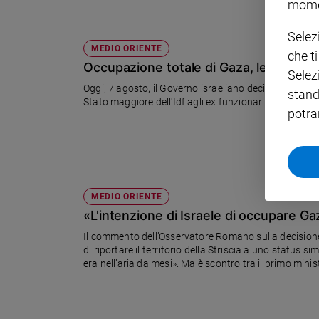
mome
Policy
Selez
MEDIO ORIENTE
che t
Chi
Occupazione totale di Gaza, le voci di
Selez
siamo
Oggi, 7 agosto, il Governo israeliano deciderà sull'op
stand
Stato maggiore dell'Idf agli ex funzionari della sicure
potra
Contatti
Pubblicità
Registrati
MEDIO ORIENTE
«L'intenzione di Israele di occupare 
Redazione
Il commento dell’Osservatore Romano sulla decisione
di riportare il territorio della Striscia a uno status si
era nell’aria da mesi». Ma è scontro tra il primo minist
Social
agenti segreti israeliani ha scritto a Donald Trump 