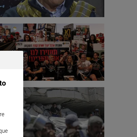
to
re
nque