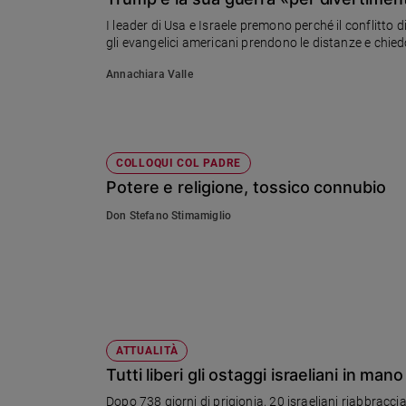
Chiesa
I leader di Usa e Israele premono perché il conflitto 
Chiesa
gli evangelici americani prendono le distanze e chiedo
Fede
Annachiara Valle
e
spiritualità
Santi
Devozione
COLLOQUI COL PADRE
e
Potere e religione, tossico connubio
fede
Don Stefano Stimamiglio
Parola
del
giorno
Santo
del
giorno
ATTUALITÀ
Società
Tutti liberi gli ostaggi israeliani in ma
e
valori
Dopo 738 giorni di prigionia, 20 israeliani riabbracci