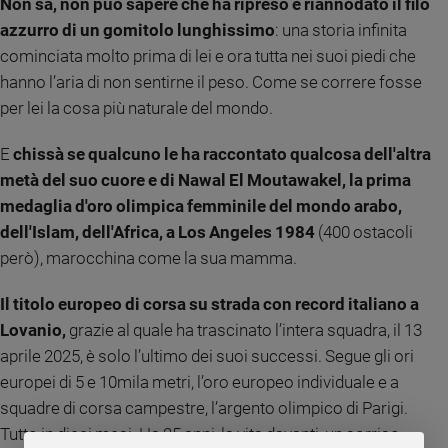
Non sa, non può sapere che ha ripreso e riannodato il filo
e
azzurro di un gomitolo lunghissimo
: una storia infinita
giovani
cominciata molto prima di lei e ora tutta nei suoi piedi che
Adolescenza
hanno l’aria di non sentirne il peso. Come se correre fosse
Bioetica
per lei la cosa più naturale del mondo.
E
chissà se qualcuno le ha raccontato qualcosa dell'altra
Vai
metà del suo cuore e di Nawal El Moutawakel, la prima
medaglia d'oro olimpica femminile del mondo arabo,
dell'Islam, dell'Africa, a Los Angeles 1984
(400 ostacoli
Riflessioni
però), marocchina come la sua mamma.
Foto
Il titolo europeo di corsa su strada con record italiano a
Lovanio,
grazie al quale ha trascinato l’intera squadra, il 13
Video
aprile 2025, è solo l’ultimo dei suoi successi. Segue gli ori
europei di 5 e 10mila metri, l’oro europeo individuale e a
Podcast
squadre di corsa campestre, l’argento olimpico di Parigi.
Tutto in dieci mesi. Ha 25 anni, la vita davanti, un sorriso
Privacy