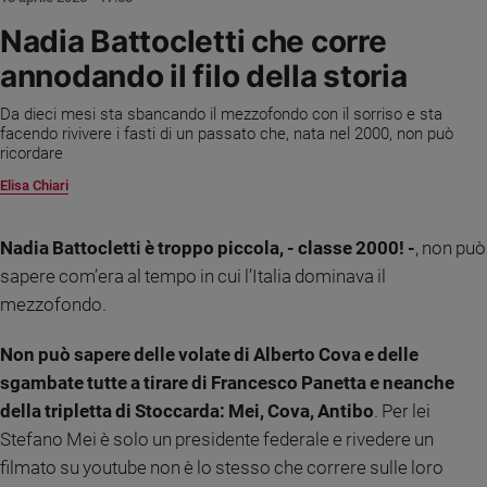
Ambiente
Nadia Battocletti che corre
e
Creato
annodando il filo della storia
Volontariato
Da dieci mesi sta sbancando il mezzofondo con il sorriso e sta
Diritti
facendo rivivere i fasti di un passato che, nata nel 2000, non può
Aziende
ricordare
di
Elisa Chiari
valore
Caso
della
Nadia Battocletti è troppo piccola, - classe 2000! -
, non può
settimana
sapere com’era al tempo in cui l’Italia dominava il
Migranti
mezzofondo.
Diversità
e
Non può sapere delle volate di Alberto Cova e delle
inclusione
sgambate tutte a tirare di Francesco Panetta e neanche
Costume
della tripletta di Stoccarda: Mei, Cova, Antibo
. Per lei
Stefano Mei è solo un presidente federale e rivedere un
Cultura
e
filmato su youtube non è lo stesso che correre sulle loro
spettacoli