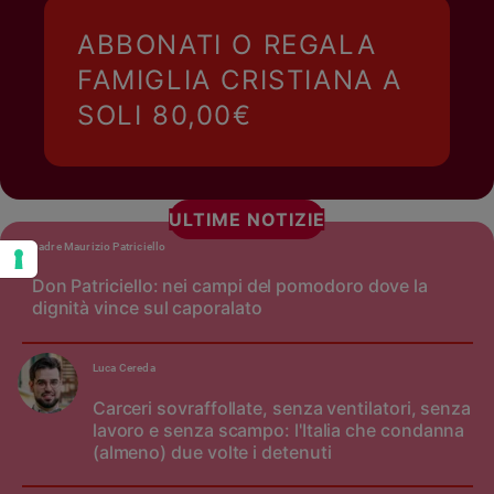
ABBONATI O REGALA
FAMIGLIA CRISTIANA A
SOLI 80,00€
ULTIME NOTIZIE
padre Maurizio Patriciello
Don Patriciello: nei campi del pomodoro dove la
dignità vince sul caporalato
Luca Cereda
Carceri sovraffollate, senza ventilatori, senza
lavoro e senza scampo: l'Italia che condanna
(almeno) due volte i detenuti