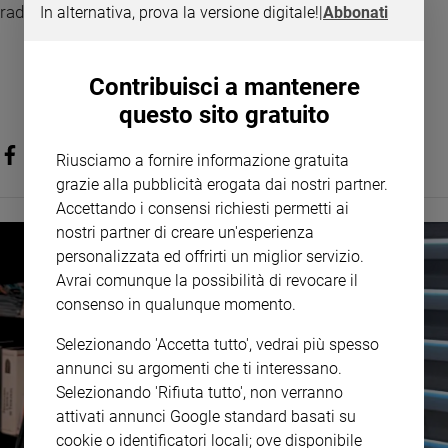
radioso e un traguardo potenzialmente lontanissimo.
In alternativa, prova la versione digitale!
|
Abbonati
Policy
Chi
Contribuisci a mantenere
siamo
questo sito gratuito
Contatti
Riusciamo a fornire informazione gratuita
grazie alla pubblicità erogata dai nostri partner.
Pubblicità
Accettando i consensi richiesti permetti ai
nostri partner di creare un'esperienza
personalizzata ed offrirti un miglior servizio.
Registrati
Avrai comunque la possibilità di revocare il
consenso in qualunque momento.
Redazione
Selezionando 'Accetta tutto', vedrai più spesso
Social
annunci su argomenti che ti interessano.
Selezionando 'Rifiuta tutto', non verranno
attivati annunci Google standard basati su
cookie o identificatori locali; ove disponibile