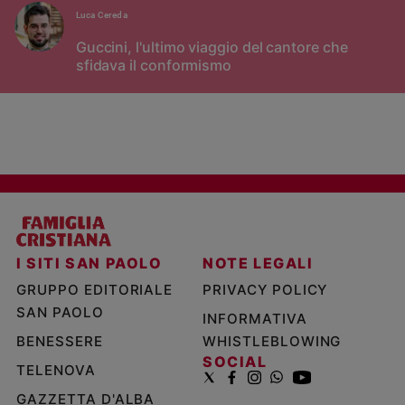
Luca Cereda
Guccini, l'ultimo viaggio del cantore che
sfidava il conformismo
I SITI SAN PAOLO
NOTE LEGALI
GRUPPO EDITORIALE
PRIVACY POLICY
SAN PAOLO
INFORMATIVA
BENESSERE
WHISTLEBLOWING
SOCIAL
TELENOVA
GAZZETTA D'ALBA