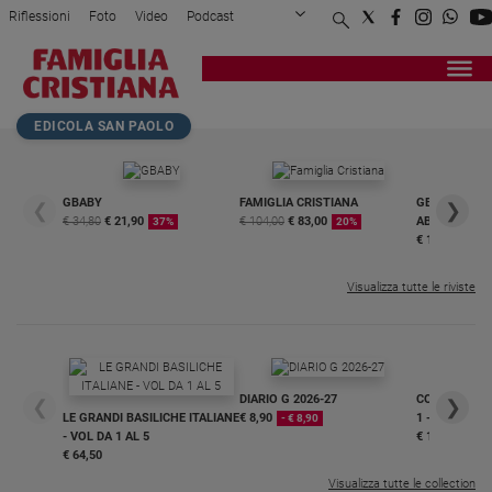
Riflessioni
Foto
Video
Podcast
Privacy Policy
Chi siamo
Contatti
Pubblicità
Attualità
Registrati
Redazione
Italia
Home page
>
Attualità
>
Nadia Battocletti che co...
EDICOLA SAN PAOLO
Cronaca
Politica
Mondo
GBABY
FAMIGLIA CRISTIANA
GBABY DIGITA
❮
❯
€ 34,80
€ 21,90
€ 104,00
€ 83,00
ABBONAMEN
37%
20%
Economia
€ 16,99
Legalità
e
Visualizza tutte le riviste
giustizia
Sport
Interviste
DIARIO G 2026-27
COLLANA ARS
❮
❯
Papa
LE GRANDI BASILICHE ITALIANE
€ 8,90
1 - 2
- € 8,90
- VOL DA 1 AL 5
€ 18,50
Papa
€ 64,50
Visualizza tutte le collection