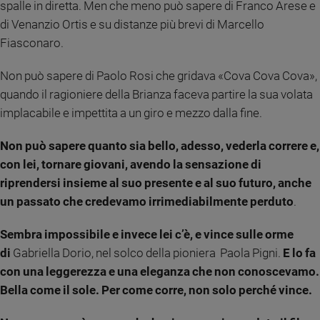
spalle in diretta. Men che meno può sapere di Franco Arese e
Sanremo
di Venanzio Ortis e su distanze più brevi di Marcello
2026
Fiasconaro.
Cinema,
Tv
Non può sapere di Paolo Rosi che gridava «Cova Cova Cova»,
e
quando il ragioniere della Brianza faceva partire la sua volata
streaming
implacabile e impettita a un giro e mezzo dalla fine.
Libri
Musica
Non può sapere quanto sia bello, adesso, vederla correre e,
Arte
con lei, tornare giovani, avendo la sensazione di
riprendersi insieme al suo presente e al suo futuro, anche
Famiglia
ed
un passato che credevamo irrimediabilmente perduto
.
educazione
Genitori
Sembra impossibile e invece lei c’è, e vince sulle orme
e
di
Gabriella Dorio, nel solco della pioniera Paola Pigni.
E lo fa
figli
con una leggerezza e una eleganza che non conoscevamo.
Nonni
Bella come il sole. Per come corre, non solo perché vince.
Coppia
Scuola