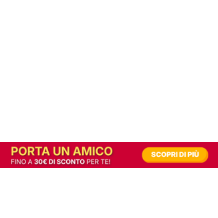
In alternativa, prova la versione digitale!
|
Abbonati
Contribuisci a mantenere questo sito gratuito
Riusciamo a fornire informazione gratuita grazie alla pubblicità erogata dai nostri
partner.
Accettando i consensi richiesti permetti ai nostri partner di creare un'esperienza