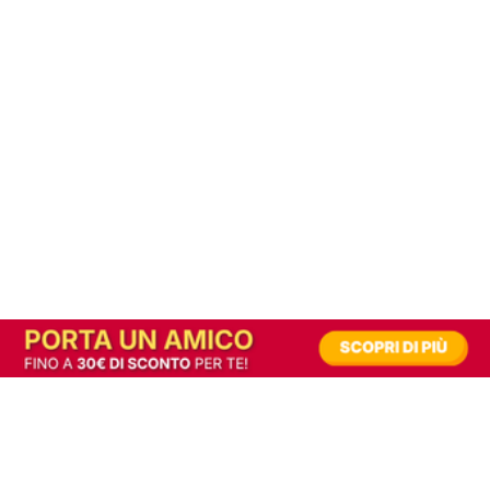
In alternativa, prova la versione digitale!
|
Abbonati
Contribuisci a mantenere questo sito gratuito
Riusciamo a fornire informazione gratuita grazie alla pubblicità erogata dai nostri
partner.
Accettando i consensi richiesti permetti ai nostri partner di creare un'esperienza