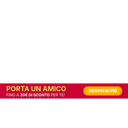
In alternativa, prova la versione digitale!
|
Abbonati
Contribuisci a mantenere questo sito gratuito
Riusciamo a fornire informazione gratuita grazie alla pubblicità erogata dai nostri
partner.
Accettando i consensi richiesti permetti ai nostri partner di creare un'esperienza