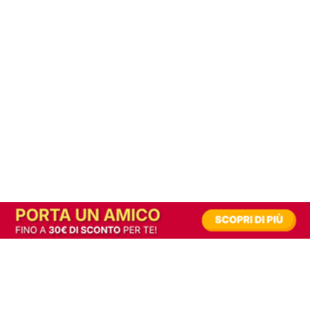
In alternativa, prova la versione digitale!
|
Abbonati
Contribuisci a mantenere questo sito gratuito
Riusciamo a fornire informazione gratuita grazie alla pubblicità erogata dai nostri
partner.
Accettando i consensi richiesti permetti ai nostri partner di creare un'esperienza