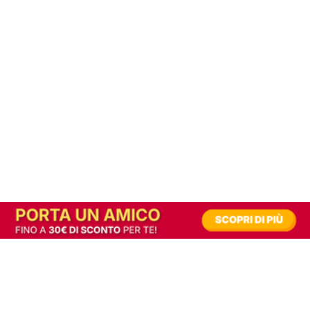
In alternativa, prova la versione digitale!
|
Abbonati
Contribuisci a mantenere questo sito gratuito
Riusciamo a fornire informazione gratuita grazie alla pubblicità erogata dai nostri
partner.
Accettando i consensi richiesti permetti ai nostri partner di creare un'esperienza