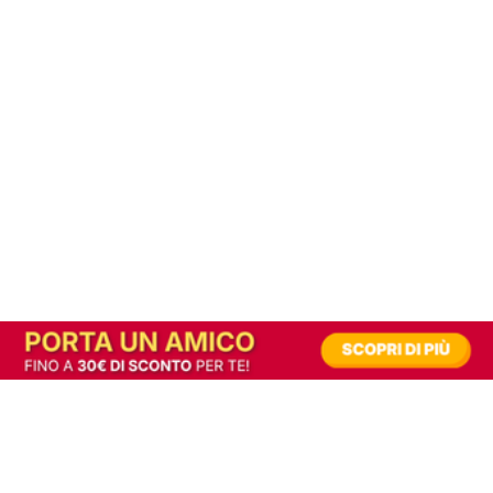
In alternativa, prova la versione digitale!
|
Abbonati
Contribuisci a mantenere questo sito gratuito
Riusciamo a fornire informazione gratuita grazie alla pubblicità erogata dai nostri
partner.
Accettando i consensi richiesti permetti ai nostri partner di creare un'esperienza