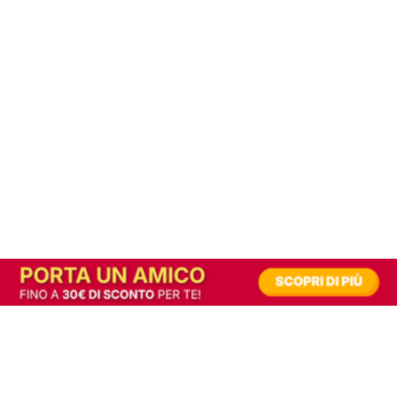
In alternativa, prova la versione digitale!
|
Abbonati
Contribuisci a mantenere questo sito gratuito
Riusciamo a fornire informazione gratuita grazie alla pubblicità erogata dai nostri
partner.
Accettando i consensi richiesti permetti ai nostri partner di creare un'esperienza