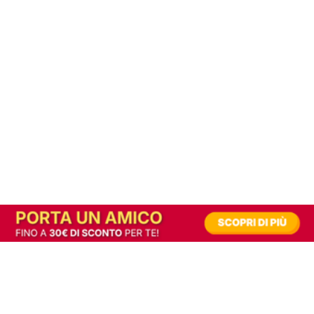
In alternativa, prova la versione digitale!
|
Abbonati
Contribuisci a mantenere questo sito gratuito
Riusciamo a fornire informazione gratuita grazie alla pubblicità erogata dai nostri
partner.
Accettando i consensi richiesti permetti ai nostri partner di creare un'esperienza